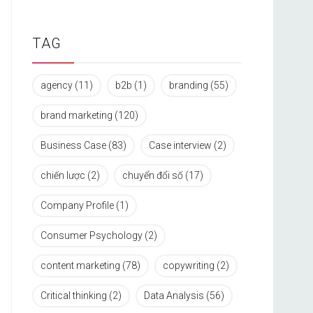
TAG
agency
(11)
b2b
(1)
branding
(55)
brand marketing
(120)
Business Case
(83)
Case interview
(2)
chiến lược
(2)
chuyển đổi số
(17)
Company Profile
(1)
Consumer Psychology
(2)
content marketing
(78)
copywriting
(2)
Critical thinking
(2)
Data Analysis
(56)