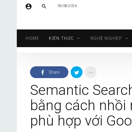
09/08/2026
Tên người dùng hoặc địa chỉ email
HOME
KIẾN THỨC
NGHỀ NGHIỆP
Mật khẩu
Share
Tự động đăng nhập
Semantic Search
bằng cách nhồi 
phù hợp với Goo