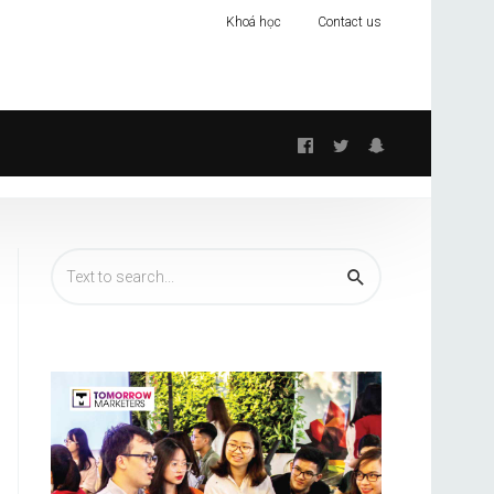
Khoá học
Contact us
Follow
us: