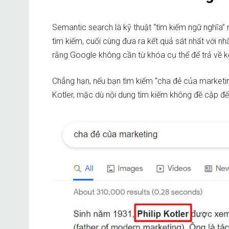
Semantic search là kỹ thuật “tìm kiếm ngữ nghĩa”
tìm kiếm, cuối cùng đưa ra kết quả sát nhất với n
rằng Google không cần từ khóa cụ thể để trả về k
Chẳng hạn, nếu bạn tìm kiếm “cha đẻ của marketin
Kotler, mặc dù nội dung tìm kiếm không đề cập đến