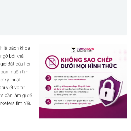
h là bách khoa
 ngờ bởi khả
 giờ đặt câu hỏi
m bạn muốn tìm
ờ kỹ thuật
i viết và từ
rs cần làm gì để
keters tìm hiểu