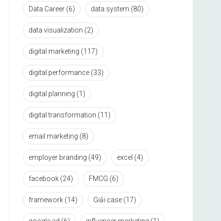
Data Career
(6)
data system
(80)
data visualization
(2)
digital marketing
(117)
digital performance
(33)
digital planning
(1)
digital transformation
(11)
email marketing
(8)
employer branding
(49)
excel
(4)
facebook
(24)
FMCG
(6)
framework
(14)
Giải case
(17)