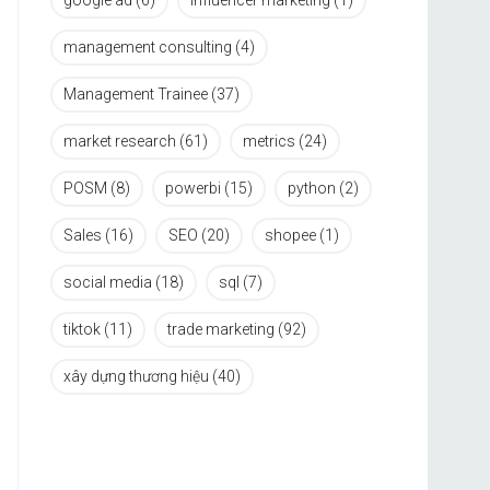
google ad
(6)
influencer marketing
(1)
management consulting
(4)
Management Trainee
(37)
market research
(61)
metrics
(24)
POSM
(8)
powerbi
(15)
python
(2)
Sales
(16)
SEO
(20)
shopee
(1)
social media
(18)
sql
(7)
tiktok
(11)
trade marketing
(92)
xây dựng thương hiệu
(40)