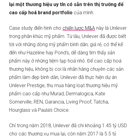
lại một thương hiệu uy tín có sẵn trên thị trường để
cao cấp hoá brand portfolio
của mình.
Case study điển hình cho
chiến lược M&A
này là Unilever
trong phân khúc mỹ phẩm. Từ lâu, Unilever đã được biết
tới với những dòng mỹ phẩm bình dân, giá rẻ, có thể kể
đến như Hazeline hay Pond’s, dễ dàng tìm thấy sản
phẩm này ở những tiệm tạp hoá nhỏ. Để cao cấp hoá
thương hiệu, không bị coi là nhãn hàng chuyên các sản
phẩm làm đẹp bình dân, Unilever đã thực hiện dự án
Unilever Prestige, thu mua hàng loạt thương hiệu mỹ
phẩm cao cấp như Murad, Dermalogica, Kate
Somerville, REN, Garancia, Living Proof, Tatcha,
Hourglass và Paula’s Choice.
Chỉ trong năm 2018, Unilever đã chi khoảng 1.45 tỷ USD
cho các thương vụ mua lại, còn năm 2017 là 5.5 tỷ