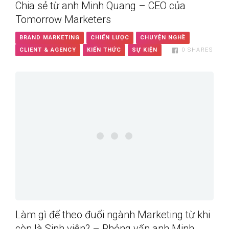
Chia sẻ từ anh Minh Quang – CEO của
Tomorrow Marketers
BRAND MARKETING
CHIẾN LƯỢC
CHUYỆN NGHỀ
CLIENT & AGENCY
KIẾN THỨC
SỰ KIỆN
0
SHARES
Làm gì để theo đuổi ngành Marketing từ khi
còn là Sinh viên? – Phỏng vấn anh Minh