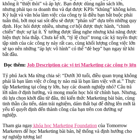
không ít “thiệt thòi” và áp lực. Bạn được dùng ngân sách lớn,
nhưng phải tạo ra doanh thu và đạt được KPIs “khủng” không kém.
Kỷ luật và văn hóa làm việc của công ty là điều bạn bắt buộc phải
tuân thủ, bởi mọi sai sót đều sẽ được “phán xử” dựa trên những quy
định. Học hỏi được nhiều, nhưng cơ hội được thực hành, “chinh
chiến” thực sự lại ít. Ý tưởng được lắng nghe nhưng khả năng được
hiện thực hóa thấp. Chưa kể tới, “tỷ lệ chọi” trong các kỳ tuyển thực
tập sinh của các công ty này rất cao, cùng khối lượng công việc lớn
sẽ tạo nên những “áp lực vô hình” có thể “đè bẹp” bạn ngay từ khi
bắt đầu.
Đọc thêm:
Job Description các vị trí Marketing các công ty lớn
Tỷ phú Jack Ma từng chia sẻ: “Dưới 30 tuổi, điều quan trọng không
phải là bạn làm việc ở công ty nào mà là bạn làm việc với ai.” Thực
tập Marketing tại công ty lớn, hay các doanh nghiệp nhỏ? Câu trả
lời nằm ở định hướng, và mong muốn học hỏi từ chính bạn. Nhưng,
dù lựa chọn khởi đầu từ đâu, thì kiến thức Marketing bài bản, cùng
tinh thần cầu tiến, dám trải nghiệm, dám thất bại để đứng lên mới là
yếu tố quyết định đến thành công của bạn trên con đường sự
nghiệp.
Tham gia ngay
khóa học Marketing Foundation
của Tomorrow
Marketers để học Marketing bài bản, hệ thống và định hướng cho
sự nghiệp tương lai!