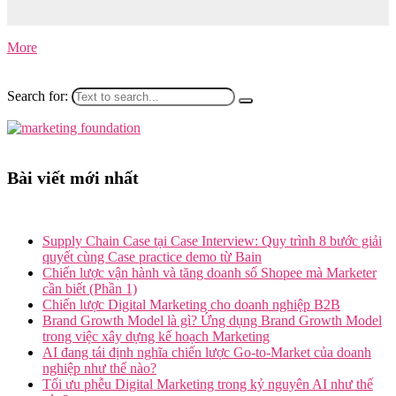
Tomorrow Marketers – Làm content writer, ai cũng sẽ có những lúc
phải đối mặt…
More
Search for:
Bài viết mới nhất
Supply Chain Case tại Case Interview: Quy trình 8 bước giải
quyết cùng Case practice demo từ Bain
Chiến lược vận hành và tăng doanh số Shopee mà Marketer
cần biết (Phần 1)
Chiến lược Digital Marketing cho doanh nghiệp B2B
Brand Growth Model là gì? Ứng dụng Brand Growth Model
trong việc xây dựng kế hoạch Marketing
AI đang tái định nghĩa chiến lược Go-to-Market của doanh
nghiệp như thế nào?
Tối ưu phễu Digital Marketing trong kỷ nguyên AI như thế