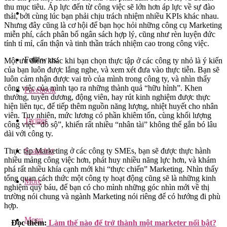
thu mục tiêu. Áp lực đến từ công việc sẽ lớn hơn áp lực về sự đào
thải, bởi cùng lúc bạn phải chịu trách nhiệm nhiều KPIs khác nhau.
Nhưng đây cũng là cơ hội để bạn học hỏi những công cụ Marketing
miễn phí, cách phân bổ ngân sách hợp lý, cũng như rèn luyện đức
tính tỉ mỉ, cẩn thận và tinh thần trách nhiệm cao trong công việc.
Follow us:
Một ưu điểm khác khi bạn chọn thực tập ở các công ty nhỏ là ý kiến
của bạn luôn được lắng nghe, và xem xét đưa vào thực tiễn. Bạn sẽ
luôn cảm nhận được vai trò của mình trong công ty, và nhìn thấy
công việc của mình tạo ra những thành quả “hữu hình”. Khen
Facebook
thưởng, tuyên dương, động viên, hay rút kinh nghiệm được thực
hiện liên tục, để tiếp thêm nguồn năng lượng, nhiệt huyết cho nhân
viên. Tuy nhiên, mức lương có phần khiêm tốn, cùng khối lượng
Twitter
công việc “đồ sộ”, khiến rất nhiều “nhân tài” không thể gắn bó lâu
dài với công ty.
Snapchat
Thực tập Marketing ở các công ty SMEs, bạn sẽ được thực hành
nhiều mảng công việc hơn, phát huy nhiều năng lực hơn, và khám
phá rất nhiều khía cạnh mới khi “thực chiến” Marketing. Nhìn thấy
tổng quan cách thức một công ty hoạt động cũng sẽ là những kinh
More
nghiệm quý báu, để bạn có cho mình những góc nhìn mới về thị
trường nói chung và ngành Marketing nói riêng để có hướng đi phù
hợp.
Menu
Đọc thêm:
Làm thế nào để trở thành một marketer nổi bật?