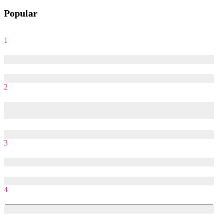
Popular
1
Job Description các vị trí marketing tại Agency
17/07/2018
29/12/2023
2
Làm Marketing mảng Agency – Sinh viên cần chuẩn bị những
gì?
12/07/2018
26/12/2023
3
Sướng khổ nghề “Account”
21/01/2017
25/12/2023
4
Client vs Agency: Con đường nào cho bạn?