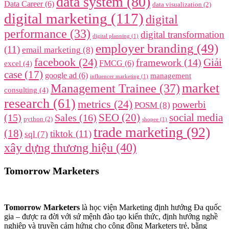
data system
(80)
Data Career
(6)
data visualization
(2)
digital marketing
(117)
digital
performance
(33)
digital transformation
digital planning
(1)
employer branding
(49)
(11)
email marketing
(8)
facebook
(24)
framework
(14)
Giải
FMCG
(6)
excel
(4)
case
(17)
google ad
(6)
management
influencer marketing
(1)
market
Management Trainee
(37)
consulting
(4)
research
(61)
metrics
(24)
powerbi
POSM
(8)
SEO
(20)
social media
(15)
Sales
(16)
python
(2)
shopee
(1)
trade marketing
(92)
(18)
tiktok
(11)
sql
(7)
xây dựng thương hiệu
(40)
Tomorrow Marketers
Tomorrow Marketers
là học viện Marketing định hướng Đa quốc
gia – được ra đời với sứ mệnh đào tạo kiến thức, định hướng nghề
nghiệp và truyền cảm hứng cho cộng đồng Marketers trẻ, bằng