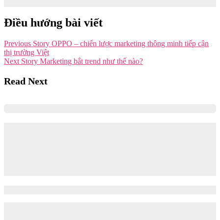
25/11/2021
22/02/2023
Điều hướng bài viết
Previous Story
OPPO – chiến lược marketing thông minh tiếp cận
thị trường Việt
Next Story
Marketing bắt trend như thế nào?
Read Next
Làm gì để theo đuổi ngành Marketing từ
khi còn là Sinh viên? – Phỏng vấn anh
Minh Quang – Founder & CEO
@Tomorrow Marketers Academy
20/09/2021
02/01/2024
Tomorrow Marketers – Sức hấp dẫn của ngành Marketing càng
ngày càng lớn, thu hút…