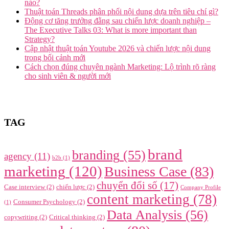
nào?
Thuật toán Threads phân phối nội dung dựa trên tiêu chí gì?
Động cơ tăng trưởng đằng sau chiến lược doanh nghiệp –
The Executive Talks 03: What is more important than
Strategy?
Cập nhật thuật toán Youtube 2026 và chiến lược nội dung
trong bối cảnh mới
Cách chọn đúng chuyên ngành Marketing: Lộ trình rõ ràng
cho sinh viên & người mới
TAG
brand
branding
(55)
agency
(11)
b2b
(1)
marketing
(120)
Business Case
(83)
chuyển đổi số
(17)
Case interview
(2)
chiến lược
(2)
Company Profile
content marketing
(78)
Consumer Psychology
(2)
(1)
Data Analysis
(56)
copywriting
(2)
Critical thinking
(2)