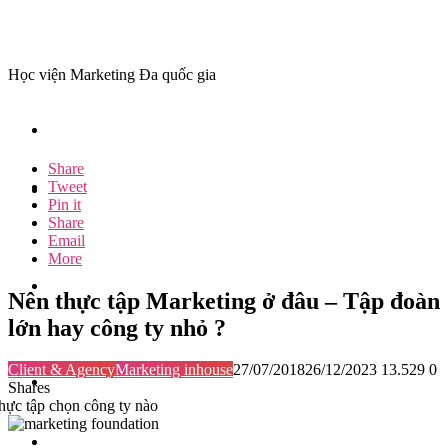
Học viện Marketing Đa quốc gia
Share
Tweet
Pin it
Share
Email
More
Nên thực tập Marketing ở đâu – Tập đoàn
lớn hay công ty nhỏ ?
Client & Agency
Marketing inhouse
27/07/2018
26/12/2023
13.529
0
Shares