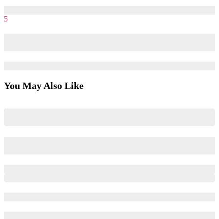
14/09/2016
25/12/2023
5
Cơ hội nghề nghiệp trong các Agency Quảng cáo – Truyền
thông
10/06/2016
25/12/2023
You May Also Like
Giải mã sự nghiệp mảng Brand Marketing | Chia sẻ từ anh
Minh Quang – CEO của Tomorrow Marketers
24/10/2025
24/10/2025
Landing page hay bài đăng blog có tỷ lệ chuyển đổi tốt hơn?
17/04/2023
17/04/2023