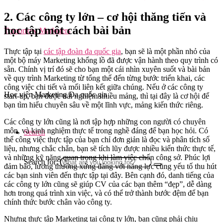
2. Các công ty lớn – cơ hội thăng tiến và
học tập một cách bài bản
Tomorrow Marketers
Thực tập tại
các tập đoàn đa quốc gia
, bạn sẽ là một phần nhỏ của
một bộ máy Marketing khổng lồ đã được vận hành theo quy trình có
sẵn. Chính vị trí đó sẽ cho bạn một cái nhìn xuyên suốt và bài bản
về quy trình Marketing từ tổng thể đến từng bước triển khai, các
công việc chi tiết và mối liên kết giữa chúng. Nếu ở các công ty
Học viện Marketing Đa quốc gia
start-up, bạn được trải nghiệm nhiều mảng, thì tại đây là cơ hội để
bạn tìm hiểu chuyên sâu về một lĩnh vực, mảng kiến thức riêng.
Các công ty lớn cũng là nơi tập hợp những con người có chuyên
môn, và kinh nghiệm thực tế trong nghề đáng để bạn học hỏi. Có
Search
thể công việc thực tập của bạn chỉ đơn giản là đọc và phân tích số
liệu, nhưng chắc chắn, bạn sẽ tích lũy được nhiều kiến thức thực tế,
và những kỹ năng quan trọng khi làm việc chốn công sở. Phúc lợi
Search for:
đảm bảo, lương thưởng xứng đáng với năng lực cũng yếu tố thu hút
các bạn sinh viên đến thực tập tại đây. Bên cạnh đó, danh tiếng của
các công ty lớn cũng sẽ giúp CV của các bạn thêm “đẹp”, dễ dàng
hơn trong quá trình xin việc, và có thể trở thành bước đệm để bạn
chính thức bước chân vào công ty.
Nhưng thực tập Marketing tại công ty lớn, bạn cũng phải chịu