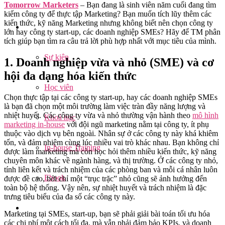
Tomorrow Marketers
– Bạn đang là sinh viên năm cuối đang tìm
kiếm công ty để thực tập Marketing? Bạn muốn tích lũy thêm các
kiến thức, kỹ năng Marketing nhưng không biết nên chọn công ty
lớn hay công ty start-up, các doanh nghiệp SMEs? Hãy để TM phân
tích giúp bạn tìm ra câu trả lời phù hợp nhất với mục tiêu của mình.
Sự kiện
1. Doanh nghiệp vừa và nhỏ (SME) và cơ
hội đa dạng hóa kiến thức
Học viên
Chọn thực tập tại các công ty start-up, hay các doanh nghiệp SMEs
là bạn đã chọn một môi trường làm việc tràn đầy năng lượng và
nhiệt huyết. Các công ty vừa và nhỏ thường vận hành theo
mô hình
Khoá học
marketing in-house
với đội ngũ marketing nằm tại công ty, ít phụ
thuộc vào dịch vụ bên ngoài. Nhân sự ở các công ty này khá khiêm
tốn, và đảm nhiệm cùng lúc nhiều vai trò khác nhau. Bạn không chỉ
In-house Training
được làm marketing mà còn học hỏi thêm nhiều kiến thức, kỹ năng
chuyên môn khác về ngành hàng, và thị trường. Ở các công ty nhỏ,
tính liên kết và trách nhiệm của các phòng ban và mỗi cá nhân luôn
Ebook
được đề cao, bởi chỉ một “trục trặc” nhỏ cũng sẽ ảnh hưởng đến
toàn bộ hệ thống. Vậy nên, sự nhiệt huyết và trách nhiệm là đặc
trưng tiêu biểu của đa số các công ty này.
Marketing tại SMEs, start-up, bạn sẽ phải giải bài toán tối ưu hóa
các chi phí một cách tối đa, mà vẫn phải đảm bảo KPIs, và doanh