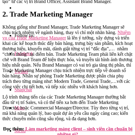
tạo” từ các vị trí Brand Officer, Assistant Brand Manager.
2. Trade Marketing Manager
Không giống như Brand Manager, Trade Marketing Manager sẽ
chịu trách nhiệm về ngành hàng, thay vì chỉ một nhãn hàng.
Nhiệm
Follow us:
vụ của Trade Marketing Manager
là lên ý tưởng, xây dựng và triển
khai các kế hoạch thúc đẩy bán hàng, trưng bày sản phẩm, kích hoạt
thương hiệu, khuyến mãi, dành giật từng vị trí “đắc địa”,… nhằm
Facebook
“chiến thắng” tại điểm bán. Trade Marketing Team phải liên kết chặt
chẽ với Brand Team để hiện thực hóa, và truyền tải hình ảnh thương
hiệu nhất quán. Nếu Brand Manager có vai trò gia tăng thị phần, thì
Trade Marketing Manager chịu trách nhiệm trực tiếp về doanh số
Twitter
bán hàng. Nhân sự phòng Trade Marketing được phân chia phụ
trách theo từng mảng như: Modern Trade, General Trade,…với các
công việc chi tiết hơn, và tiếp xúc nhiều với khách hàng hơn.
Snapchat
Lộ trình thăng tiến của các Trade Marketing Manager thường bắt
đầu từ vị trí Sales, và có thể tiến xa hơn đến Trade Marketing
More
Director, hoặc Commercial Manager/Director. Tùy theo từng vị trí,
mà khả năng quản lý, bao quát dự án yêu cầu ngày càng cao; kiến
thức chuyên môn cũng sâu rộng, và đa dạng hơn.
Đọc thêm:
Làm marketing mảng client – sinh viên cần chuẩn bị
Menu
những gì?