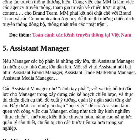
công tác truyền thông thương hiệu. Công việc của MM là làm việc
các agency truyền thông, tham gia tư vấn về chiến lược digital,
content…. cho Brand Team. MM phải kết nối chặt chẽ với Brand
Team và các Communication Agency để thực thi những chiến dịch
truyền thông đồng bộ, thống nhất trên các “mặt trận”.
Đọc thêm:
Toàn cảnh các kênh truyền thông tại Việt Nam
5. Assistant Manager
Nếu Manager các bộ phận là những cây lớn, thì Assistant Manager
là những cây nhỏ đang lớn dần lên. Một số vị trí Assistant nổi bật
như: Assistant Brand Manager, Assistant Trade Marketing Manager,
Assistant Media Manager,…
Các Assistant Manager như “cánh tay phải”, với vai trò hỗ trợ đắc
lực cho Manager trong xây dựng các kế hoạch chiến lược, và thực
thi chiến dịch cụ thể, đề xuất ý tưởng, quản lý ngân sách từng dự
án. Đây được coi như giai đoạn “học việc” để các Assistant làm
quen với công việc của Manager, cũng như tích lũy kinh nghiệm
“thực chiến”, mở rộng kiến thức chuyên môn, nâng cao năng lực
quản lý cần thiết, chuẩn bị cho các bước tiến xa hơn trong sự
nghiệp.