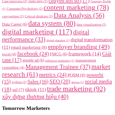
chuyển đổi số
(17)
Case interview
(2)
chiến lược
(2)
Company Profile
content marketing
(78)
Consumer Psychology
(2)
(1)
Data Analysis
(56)
copywriting
(2)
Critical thinking
(2)
data system
(80)
Data Career
(6)
data visualization
(2)
digital marketing
(117)
digital
performance
(33)
digital transformation
digital planning
(1)
employer branding
(49)
(11)
email marketing
(8)
facebook
(24)
framework
(14)
Giải
FMCG
(6)
excel
(4)
case
(17)
google ad
(6)
management
influencer marketing
(1)
market
Management Trainee
(37)
consulting
(4)
research
(61)
metrics
(24)
powerbi
POSM
(8)
SEO
(20)
social media
(15)
Sales
(16)
python
(2)
shopee
(1)
trade marketing
(92)
(18)
tiktok
(11)
sql
(7)
xây dựng thương hiệu
(40)
Tomorrow Marketers