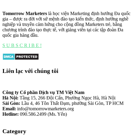
Tomorrow Marketers
là học viện Marketing định hướng Đa quốc
gia – được ra đời với sứ mệnh đào tạo kiến thức, định hướng nghề
nghiệp và truyền cảm hứng cho cộng đồng Marketers trẻ, bằng
chương trình đào tạo thực tế, với giảng viên tại các tập đoàn Đa
quốc gia hàng đầu.
S U B S C R I B E !
Liên lạc với chúng tôi
Công ty Cổ phần Dịch vụ TM Việt Nam
Hà Nội:
Tầng 15, 266 Đội Cấn, Phường Ngọc Hà, Hà Nội
Sài Gòn:
Lầu 4, 46 Tôn Thất Đạm, phường Sài Gòn, TP HCM
Email:
info@tomorrowmarketers.org
Hotline:
090.586.2499 (Ms. Yến)
Category