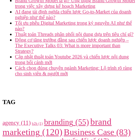
Brand Growth Model là gì? Ứng dụng Brand Growth Model
trong việc xây dựng kế hoạch Marketing
AI đang tái định nghĩa chiến lược Go-to-Market của doanh
nghiệp như thế nào?
Tối ưu phễu Digital Marketing trong kỷ nguyên AI như thế
nào?
Thuật toán Threads phân phối nội dung dựa trên tiêu chí gì?
Động cơ tăng trưởng đằng sau chiến lược doanh nghiệp –
The Executive Talks 03: What is more important than
Strategy?
Cập nhật thuật toán Youtube 2026 và chiến lược nội dung
trong bối cảnh mới
Cách chọn đúng chuyên ngành Marketing: Lộ trình rõ ràng
cho sinh viên & người mới
TAG
brand
branding
(55)
agency
(11)
b2b
(1)
marketing
(120)
Business Case
(83)