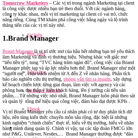
Tomorrow Marketers
– Các vị trí trong ngành Marketing tại client
là công việc được nhiều bạn trẻ theo đuổi. Với các ngành hàng,
công ty khác nhau, mỗi vị trí marketing tại client có vai trò, chức
năng riêng. Cùng TM khám phá công việc hằng ngày và lộ trình
thăng tiến của các vị trí này nhé.
Sự kiện
1.Brand Manager
Brand Manager
là vị trí ước mơ của hầu hết những bạn trẻ yêu thích
Học viên
làm Marketing và định vị thương hiệu. Nhưng khác với giấc mơ
“tiêu tiền tỷ”, tung “TVC hàng trăm ngàn đô”, công việc của Brand
Manager phức tạp và áp lực nhiều hơn thế. Brand Manager như một
Khoá học
“người mẹ”, chịu trách nhiệm từ A đến Z về nhãn hàng. Phân tích
báo cáo nghiên cứu thị trường,
phỏng vấn tìm ra insight
, xây dựng
kế hoạch chiến lược từng giai đoạn, làm việc với agency và các
phòng ban, thu thập ý kiến khách hàng, lên ý tưởng cải tiến sản
In-house Training
phẩm,…Từ những việc nhỏ nhất, Brand Manager luôn phải theo sát
và quản lý tổng thể hiệu quả công việc, đảm bảo đạt được KPIs .
Ebook
Vị trí Brand Manager yêu cầu cá nhân phải có tư duy phân tích dữ
liệu, nền tảng kiến thức chuyên môn sâu rộng, đặc biệt là những
kinh nghiệm “chinh chiến” thực tế, hiểu về thị trường, hiểu về nhãn
hàng mình đang quản lý. Chính vì vậy, tại các tập đoàn FMCG lớn
như P&G, Unilever, Nestles,… Brand Manager thường được “đào