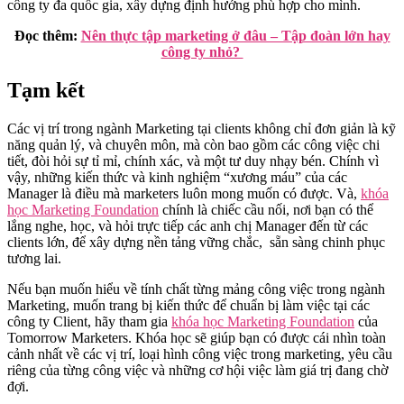
công ty đa quốc gia, xây dựng định hướng phù hợp cho mình.
Đọc thêm:
Nên thực tập marketing ở đâu – Tập đoàn lớn hay
công ty nhỏ?
Tạm kết
Các vị trí trong ngành Marketing tại clients không chỉ đơn giản là kỹ
năng quản lý, và chuyên môn, mà còn bao gồm các công việc chi
tiết, đòi hỏi sự tỉ mỉ, chính xác, và một tư duy nhạy bén. Chính vì
vậy, những kiến thức và kinh nghiệm “xương máu” của các
Manager là điều mà marketers luôn mong muốn có được. Và,
khóa
học Marketing Foundation
chính là chiếc cầu nối, nơi bạn có thể
lắng nghe, học, và hỏi trực tiếp các anh chị Manager đến từ các
clients lớn, để xây dựng nền tảng vững chắc, sẵn sàng chinh phục
tương lai.
Nếu bạn muốn hiểu về tính chất từng mảng công việc trong ngành
Marketing, muốn trang bị kiến thức để chuẩn bị làm việc tại các
công ty Client, hãy tham gia
khóa học Marketing Foundation
của
Tomorrow Marketers. Khóa học sẽ giúp bạn có được cái nhìn toàn
cảnh nhất về các vị trí, loại hình công việc trong marketing, yêu cầu
riêng của từng công việc và những cơ hội việc làm giá trị đang chờ
đợi.