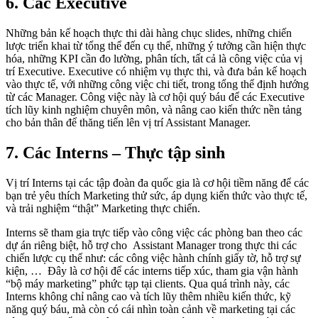
6. Các Executive
Những bản kế hoạch thực thi dài hàng chục slides, những chiến
lược triển khai từ tổng thể đến cụ thể, những ý tưởng cần hiện thực
hóa, những KPI cần đo lường, phân tích, tất cả là công việc của vị
trí Executive. Executive có nhiệm vụ thực thi, và đưa bản kế hoạch
vào thực tế, với những công việc chi tiết, trong tổng thể định hướng
từ các Manager. Công việc này là cơ hội quý báu để các Executive
tích lũy kinh nghiệm chuyên môn, và nâng cao kiến thức nền tảng
cho bản thân để thăng tiến lên vị trí Assistant Manager.
7. Các Interns – Thực tập sinh
Vị trí Interns tại các tập đoàn đa quốc gia là cơ hội tiềm năng để các
bạn trẻ yêu thích Marketing thử sức, áp dụng kiến thức vào thực tế,
và trải nghiệm “thật” Marketing thực chiến.
Interns sẽ tham gia trực tiếp vào công việc các phòng ban theo các
dự án riêng biệt, hỗ trợ cho Assistant Manager trong thực thi các
chiến lược cụ thể như: các công việc hành chính giấy tờ, hỗ trợ sự
kiện, … Đây là cơ hội để các interns tiếp xúc, tham gia vận hành
“bộ máy marketing” phức tạp tại clients. Qua quá trình này, các
Interns không chỉ nâng cao và tích lũy thêm nhiều kiến thức, kỹ
năng quý báu, mà còn có cái nhìn toàn cảnh về marketing tại các