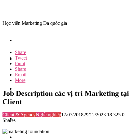
Học viện Marketing Đa quốc gia
Share
Tweet
Pin it
Share
Email
More
Job Description các vị trí Marketing tại
Client
Client & Agency
Nghề nghiệp
17/07/2018
29/12/2023
18.325
0
Shares