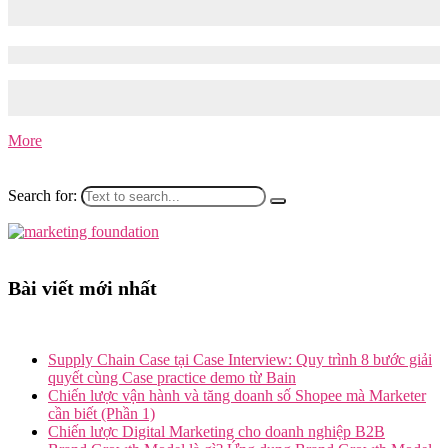
Marketing cần lưu ý những gì?
07/06/2022
02/02/2026
Tomorrow Marketers – Xây dựng và tổ chức đội ngũ nhân sự
marketing là một…
More
Search for:
Bài viết mới nhất
Supply Chain Case tại Case Interview: Quy trình 8 bước giải
quyết cùng Case practice demo từ Bain
Chiến lược vận hành và tăng doanh số Shopee mà Marketer
cần biết (Phần 1)
Chiến lược Digital Marketing cho doanh nghiệp B2B