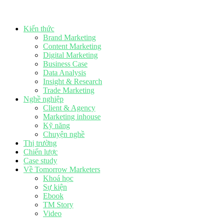
Kiến thức
Brand Marketing
Content Marketing
Digital Marketing
Business Case
Data Analysis
Insight & Research
Trade Marketing
Nghề nghiệp
Client & Agency
Marketing inhouse
Kỹ năng
Chuyện nghề
Thị trường
Chiến lược
Case study
Về Tomorrow Marketers
Khoá học
Sự kiện
Ebook
TM Story
Video