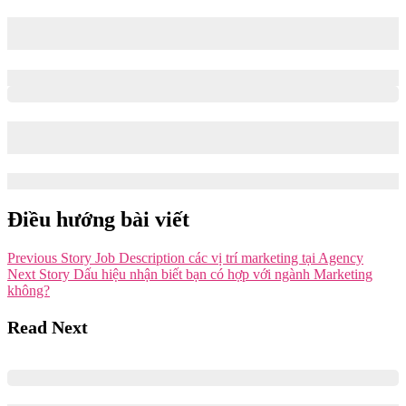
Lộ trình thăng tiến sự nghiệp nghề Content như thế nào? –
Phỏng vấn chị Tiên Narci – Creative Director
05/09/2023
27/06/2024
5 dạng câu hỏi phỏng vấn thường gặp khi ứng tuyển
Management Consultant
15/03/2023
14/09/2024
Điều hướng bài viết
Previous Story
Job Description các vị trí marketing tại Agency
Next Story
Dấu hiệu nhận biết bạn có hợp với ngành Marketing
không?
Read Next