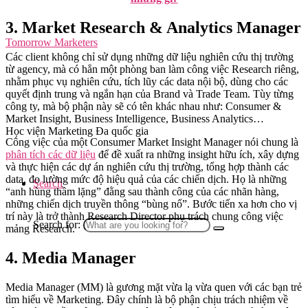
3. Market Research & Analytics Manager
Tomorrow Marketers
Các client không chỉ sử dụng những dữ liệu nghiên cứu thị trường
từ agency, mà có hẳn một phòng ban làm công việc Research riêng,
nhằm phục vụ nghiên cứu, tích lũy các data nội bộ, dùng cho các
quyết định trung và ngắn hạn của Brand và Trade Team. Tùy từng
công ty, mà bộ phận này sẽ có tên khác nhau như: Consumer &
Market Insight, Business Intelligence, Business Analytics…
Học viện Marketing Đa quốc gia
Công việc của một Consumer Market Insight Manager nói chung là
phân tích các dữ liệu
để đề xuất ra những insight hữu ích, xây dựng
và thực hiện các dự án nghiên cứu thị trường, tổng hợp thành các
data, đo lường mức độ hiệu quả của các chiến dịch. Họ là những
Search
“anh hùng thầm lặng” đằng sau thành công của các nhãn hàng,
những chiến dịch truyền thông “bùng nổ”. Bước tiến xa hơn cho vị
trí này là trở thành Research Director phụ trách chung công việc
Search for:
mảng Research.
4. Media Manager
Media Manager (MM) là gương mặt vừa lạ vừa quen với các bạn trẻ
tìm hiểu về Marketing. Đây chính là bộ phận chịu trách nhiệm về