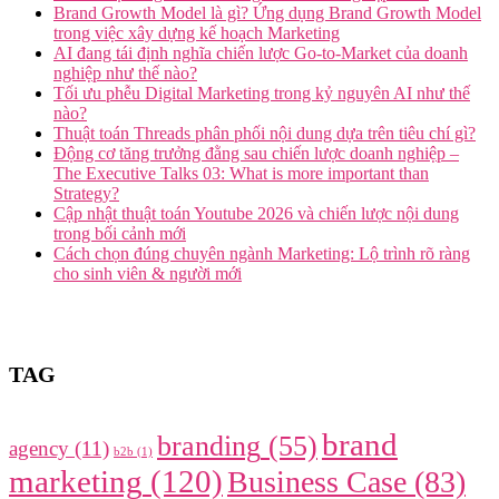
Brand Growth Model là gì? Ứng dụng Brand Growth Model
trong việc xây dựng kế hoạch Marketing
AI đang tái định nghĩa chiến lược Go-to-Market của doanh
nghiệp như thế nào?
Tối ưu phễu Digital Marketing trong kỷ nguyên AI như thế
nào?
Thuật toán Threads phân phối nội dung dựa trên tiêu chí gì?
Động cơ tăng trưởng đằng sau chiến lược doanh nghiệp –
The Executive Talks 03: What is more important than
Strategy?
Cập nhật thuật toán Youtube 2026 và chiến lược nội dung
trong bối cảnh mới
Cách chọn đúng chuyên ngành Marketing: Lộ trình rõ ràng
cho sinh viên & người mới
TAG
brand
branding
(55)
agency
(11)
b2b
(1)
marketing
(120)
Business Case
(83)