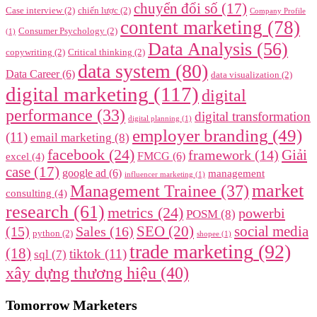
chuyển đổi số
(17)
Case interview
(2)
chiến lược
(2)
Company Profile
content marketing
(78)
Consumer Psychology
(2)
(1)
Data Analysis
(56)
copywriting
(2)
Critical thinking
(2)
data system
(80)
Data Career
(6)
data visualization
(2)
digital marketing
(117)
digital
performance
(33)
digital transformation
digital planning
(1)
employer branding
(49)
(11)
email marketing
(8)
facebook
(24)
framework
(14)
Giải
FMCG
(6)
excel
(4)
case
(17)
google ad
(6)
management
influencer marketing
(1)
market
Management Trainee
(37)
consulting
(4)
research
(61)
metrics
(24)
powerbi
POSM
(8)
SEO
(20)
social media
(15)
Sales
(16)
python
(2)
shopee
(1)
trade marketing
(92)
(18)
tiktok
(11)
sql
(7)
xây dựng thương hiệu
(40)
Tomorrow Marketers