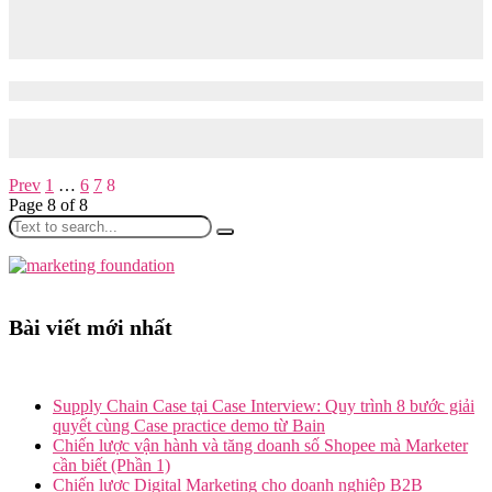
mí Bí quyết chinh phục “Dream P&G
Internship 2016”
08/06/2016
10/08/2024
3.343
Tomorrow Marketers – “Dream P&G Internship 2016” là chương
trình thực tập được xây dựng nhằm giúp sinh viên trải…
Post
Prev
1
…
6
7
8
navigation
Page 8 of 8
Search
for:
Bài viết mới nhất
Supply Chain Case tại Case Interview: Quy trình 8 bước giải
quyết cùng Case practice demo từ Bain
Chiến lược vận hành và tăng doanh số Shopee mà Marketer
cần biết (Phần 1)
Chiến lược Digital Marketing cho doanh nghiệp B2B