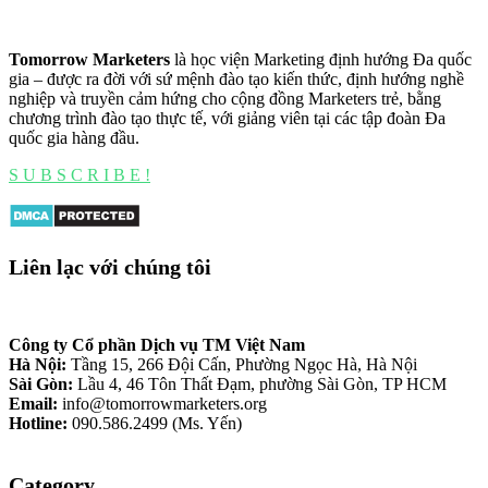
Tomorrow Marketers
là học viện Marketing định hướng Đa quốc
gia – được ra đời với sứ mệnh đào tạo kiến thức, định hướng nghề
nghiệp và truyền cảm hứng cho cộng đồng Marketers trẻ, bằng
chương trình đào tạo thực tế, với giảng viên tại các tập đoàn Đa
quốc gia hàng đầu.
S U B S C R I B E !
Liên lạc với chúng tôi
Công ty Cổ phần Dịch vụ TM Việt Nam
Hà Nội:
Tầng 15, 266 Đội Cấn, Phường Ngọc Hà, Hà Nội
Sài Gòn:
Lầu 4, 46 Tôn Thất Đạm, phường Sài Gòn, TP HCM
Email:
info@tomorrowmarketers.org
Hotline:
090.586.2499 (Ms. Yến)
Category