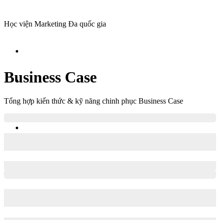
Học viện Marketing Đa quốc gia
Business Case
Tổng hợp kiến thức & kỹ năng chinh phục Business Case
Supply Chain Case tại Case Interview: Quy trình 8 bước giải
quyết cùng Case practice demo từ Bain
Business Case
Critical thinking
Kiến thức
0
Shares
Làm chủ kỹ năng “Case Math”: bí quyết tính toán nhanh,
chính xác & trình bày số liệu logic trong Case Interview