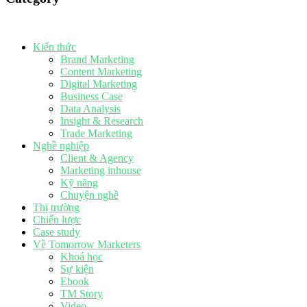
Kiến thức
Brand Marketing
Content Marketing
Digital Marketing
Business Case
Data Analysis
Insight & Research
Trade Marketing
Nghề nghiệp
Client & Agency
Marketing inhouse
Kỹ năng
Chuyện nghề
Thị trường
Chiến lược
Case study
Về Tomorrow Marketers
Khoá học
Sự kiện
Ebook
TM Story
Video