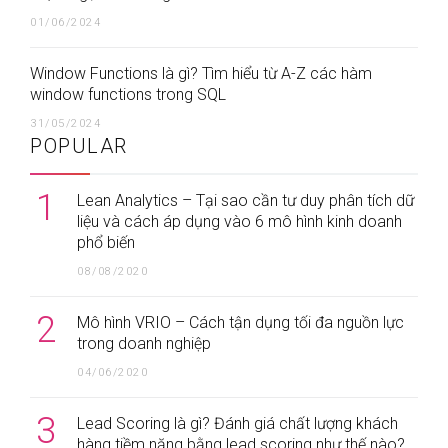
01/06/2024
Window Functions là gì? Tìm hiểu từ A-Z các hàm
window functions trong SQL
31/05/2024
POPULAR
1
Lean Analytics – Tại sao cần tư duy phân tích dữ
liệu và cách áp dụng vào 6 mô hình kinh doanh
phổ biến
08/08/2020
2
Mô hình VRIO – Cách tận dụng tối đa nguồn lực
trong doanh nghiệp
04/06/2020
3
Lead Scoring là gì? Đánh giá chất lượng khách
hàng tiềm năng bằng lead scoring như thế nào?