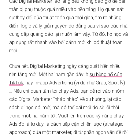
Các Digital Marketer lão làng đều không bao giờ để bản
thân bị phụ thuộc quá nhiều vào nền tảng. Họ quan sát
sự thay đổi của thuật toán qua thời gian, tìm ra những
điểm logic và lý giải nguyên do đằng sau vì sao các nhà
cung cấp quảng cáo lại muốn làm vậy. Từ đó, họ học và
áp dụng rất nhanh vào bối cảnh mới khi có thuật toán
mới.
Chưa hết, Digital Marketing ngày càng xuất hiện nhiều
nền tảng mới. Một hai năm gần đây là
sự bùng nổ của
TikTok
, hay In-app Advertising (ví dụ như Grab, Spotify)
… Nếu chỉ quan tâm tới chạy Ads, bạn dễ rơi vào nhóm
các Digital Marketer “nháo nhào” về xu hướng, lại cắp
sách đi học cái mới, mà có thể cái mới đó sẽ lỗi thời
trong một, hai năm tới. Vượt lên trên các kỹ năng chạy
Ads đó là tư duy, là cách tiếp cận chiến lược (strategic
approach) của một marketer, đi từ phần ngọn vấn đề rồi