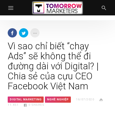
Vì sao chỉ biết “chạy
Ads” sẽ không thể đi
đường dài với Digital? |
Chia sẻ của cựu CEO
Facebook Việt Nam
DIGITAL MARKETING
NGHỀ NGHIỆP
16/07/2020
11.451
0
SHARES