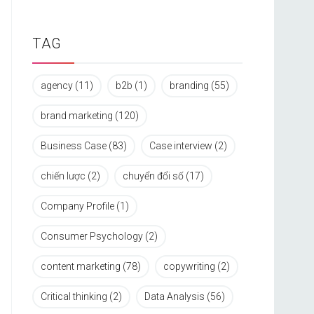
TAG
agency
(11)
b2b
(1)
branding
(55)
brand marketing
(120)
Business Case
(83)
Case interview
(2)
chiến lược
(2)
chuyển đổi số
(17)
Company Profile
(1)
Consumer Psychology
(2)
content marketing
(78)
copywriting
(2)
Critical thinking
(2)
Data Analysis
(56)