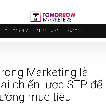
THỊ TRƯỜNG
CHIẾN LƯỢC
MORE
trong Marketing là
hai chiến lược STP để
rường mục tiêu