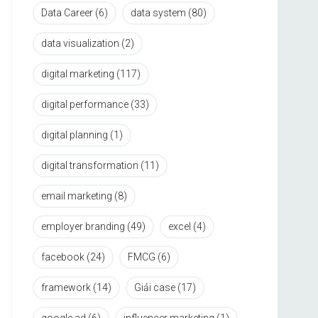
Data Career
(6)
data system
(80)
data visualization
(2)
digital marketing
(117)
digital performance
(33)
digital planning
(1)
digital transformation
(11)
email marketing
(8)
employer branding
(49)
excel
(4)
facebook
(24)
FMCG
(6)
framework
(14)
Giải case
(17)