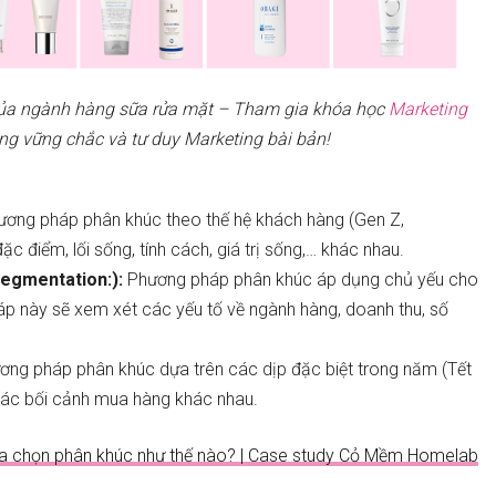
của ngành hàng sữa rửa mặt – Tham gia khóa học
Marketing
ảng vững chắc và tư duy Marketing bài bản!
ương pháp phân khúc theo thế hệ khách hàng (Gen Z,
đặc điểm, lối sống, tính cách, giá trị sống,… khác nhau.
egmentation:):
Phương pháp phân khúc áp dụng chủ yếu cho
p này sẽ xem xét các yếu tố về ngành hàng, doanh thu, số
ng pháp phân khúc dựa trên các dịp đặc biệt trong năm (Tết
các bối cảnh m
ua hàng
khác nhau.
lựa chọn phân khúc như thế nào? | Case study Cỏ Mềm Homelab