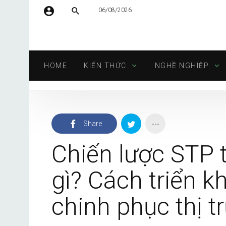
06/08/2026
Tên người dùng hoặc địa chỉ email
HOME
KIẾN THỨC
NGHỀ NGHIỆP
Mật khẩu
Share
Tự động đăng nhập
Chiến lược STP 
gì? Cách triển k
chinh phục thị t