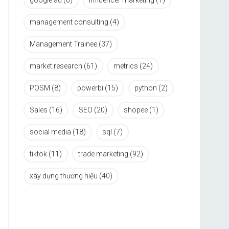
google ad
(6)
influencer marketing
(1)
management consulting
(4)
Management Trainee
(37)
market research
(61)
metrics
(24)
POSM
(8)
powerbi
(15)
python
(2)
Sales
(16)
SEO
(20)
shopee
(1)
social media
(18)
sql
(7)
tiktok
(11)
trade marketing
(92)
xây dựng thương hiệu
(40)