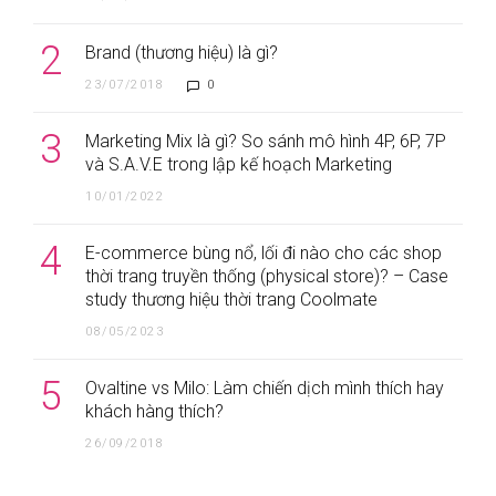
2
Brand (thương hiệu) là gì?
23/07/2018
0
3
Marketing Mix là gì? So sánh mô hình 4P, 6P, 7P
và S.A.V.E trong lập kế hoạch Marketing
10/01/2022
4
E-commerce bùng nổ, lối đi nào cho các shop
thời trang truyền thống (physical store)? – Case
study thương hiệu thời trang Coolmate
08/05/2023
5
Ovaltine vs Milo: Làm chiến dịch mình thích hay
khách hàng thích?
26/09/2018