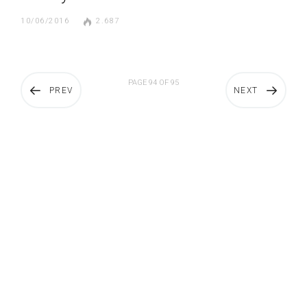
10/06/2016
2.687
PAGE 94 OF 95
PREV
NEXT