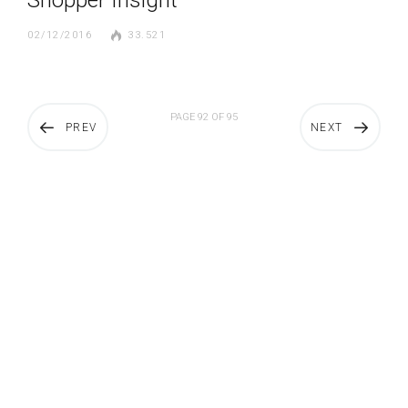
02/12/2016
33.521
PAGE 92 OF 95
PREV
NEXT