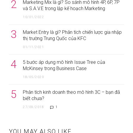
2
Marketing Mix là gì? So sánh mô hình 4P, 6P, 7P
và S.A.V.E trong lập kế hoạch Marketing
10/01/2022
3
Market Entry là gì? Phân tích chiến lược gia nhập
thị trường Trung Quốc của KFC
01/11/2021
4
5 bước áp dụng mô hình Issue Tree của
McKinsey trong Business Case
18/05/2020
5
Phân tích kinh doanh theo mô hình 3C – bạn đã
biết chưa?
27/09/2018
1
YOU MAY ALSO LIKE