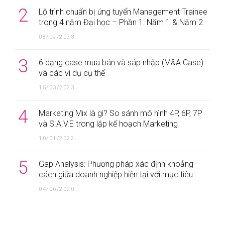
2
Lộ trình chuẩn bị ứng tuyển Management Trainee
trong 4 năm Đại học – Phần 1: Năm 1 & Năm 2
08/09/2023
3
6 dạng case mua bán và sáp nhập (M&A Case)
và các ví dụ cụ thể
15/03/2023
4
Marketing Mix là gì? So sánh mô hình 4P, 6P, 7P
và S.A.V.E trong lập kế hoạch Marketing
10/01/2022
5
Gap Analysis: Phương pháp xác định khoảng
cách giữa doanh nghiệp hiện tại với mục tiêu
04/06/2020