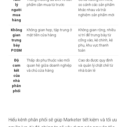
lý
phẩm cần mua từ trước
so sánh các sản phẩm
người
khác nhau và trải
mua
nghiệm sản phẩm mới
hàng
Không
Không gian hẹp, tập trung ở
Không gian rộng, nhiều
gian
mặt tiền cửa hàng
vị trí để trưng bày từ
trưng
cổng vào, kệ chính, kệ
bày
phụ, khu vực thanh
POSM
toán
Độ
Thấp do phụ thuộc vào mối
Cao do được quy định
cam
quan hệ giữa doanh nghiệp
và quản lý chặt chẽ từ
kết
và chủ cửa hàng
nhà bán lẻ
của
nhà
phân
phối
Hiểu kênh phân phối sẽ giúp Marketer tiết kiệm và tối ưu