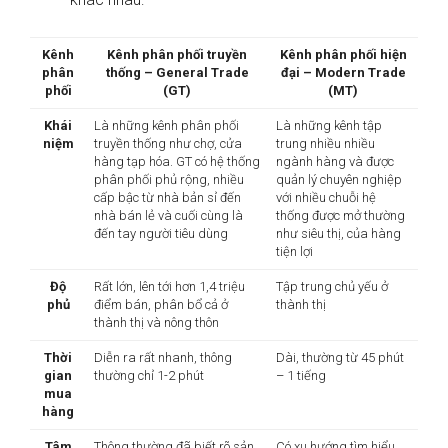
Kênh
Kênh phân phối truyền
Kênh phân phối hiện
phân
thống – General Trade
đại – Modern Trade
phối
(GT)
(MT)
Khái
Là những kênh phân phối
Là những kênh tập
niệm
truyền thống như chợ, cửa
trung nhiều nhiều
hàng tạp hóa. GT có hệ thống
ngành hàng và được
phân phối phủ rộng, nhiều
quản lý chuyên nghiệp
cấp bậc từ nhà bản sỉ đến
với nhiều chuỗi hệ
nhà bán lẻ và cuối cùng là
thống được mở thường
đến tay người tiêu dùng
như siêu thị, của hàng
tiện lợi
Độ
Rất lớn, lên tới hơn 1,4 triệu
Tập trung chủ yếu ở
phủ
điểm bán, phân bổ cả ở
thành thị
thành thị và nông thôn
Thời
Diễn ra rất nhanh, thông
Dài, thường từ 45 phút
gian
thường chỉ 1-2 phút
– 1 tiếng
mua
hàng
Tâm
Thông thường đã biết rõ sản
Có xu hướng tìm hiểu,