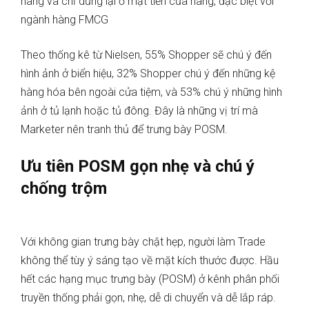
hàng và chỉ dừng lại ở mặt tiền cửa hàng, đặc biệt với
ngành hàng FMCG
Theo thống kê từ Nielsen, 55% Shopper sẽ chú ý đến
hình ảnh ở biển hiệu, 32% Shopper chú ý đến những kệ
hàng hóa bên ngoài cửa tiệm, và 53% chú ý những hình
ảnh ở tủ lạnh hoặc tủ đông. Đây là những vị trí mà
Marketer nên tranh thủ để trưng bày POSM.
Ưu tiên POSM gọn nhẹ và chú ý
chống trộm
Với không gian trưng bày chật hẹp, người làm Trade
không thể tùy ý sáng tạo về mặt kích thước được. Hầu
hết các hạng mục trưng bày (POSM) ở kênh phân phối
truyền thống phải gọn, nhẹ, dễ di chuyển và dễ lắp ráp.