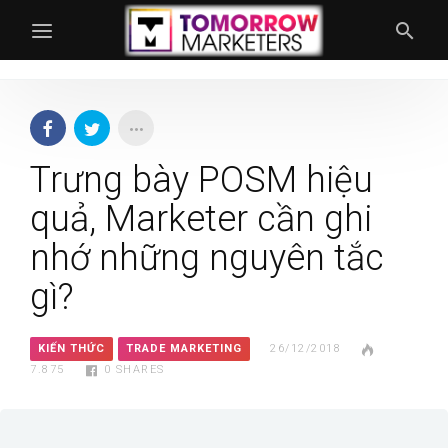
Trưng bày POSM hiệu
quả, Marketer cần ghi
nhớ những nguyên tắc
gì?
KIẾN THỨC
TRADE MARKETING
26/12/2018
7.875
0
SHARES