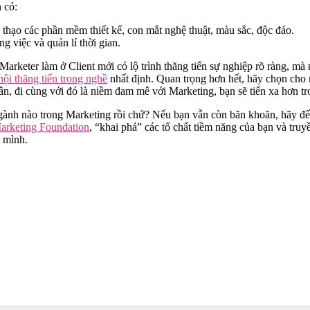
 có:
thạo các phần mềm thiết kế, con mắt nghệ
thuật, màu sắc, độc đáo.
g việc và quản lí thời gian.
arketer làm ở Client mới có lộ trình thăng tiến sự nghiệp rõ ràng, mà 
hội thăng tiến trong nghề
nhất định. Quan trọng hơn hết, hãy chọn cho 
hân, đi cùng với đó là niềm đam mê với Marketing, bạn sẽ tiến xa hơn t
gành nào trong Marketing rồi chứ? Nếu bạn vẫn còn băn khoăn, hãy để
arketing Foundation
, “khai phá” các tố chất tiềm năng của bạn và tru
 mình.