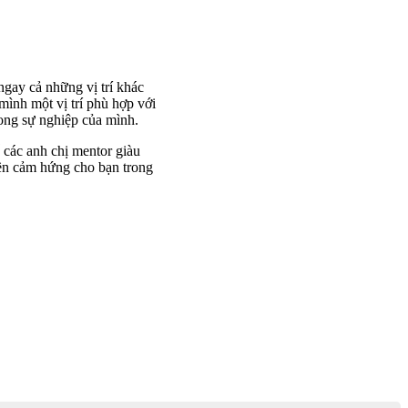
ngay cả những vị trí khác
mình một vị trí phù hợp với
rong sự nghiệp của mình.
 các anh chị mentor giàu
yền cảm hứng cho bạn trong