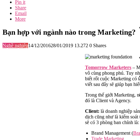
Pin it
Share
Email
More
Bạn hợp với ngành nào trong Marketing?
Nghề nghiệp
14/12/2016
28/01/2019
13.272
0
Shares
Tomorrow Marketers
– Ma
vô cùng phong phú. Tuy nh
biết rốt cuộc Marketing có
viết sau đây sẽ giúp bạn h
Trong thế giới Marketing, n
đó là Client và Agency.
Client:
là doanh nghiệp sản
dịch cũng như là kiểm soát
sẽ có 3
phòng ban chính là:
Brand Management (
Bra
Trade Marketing