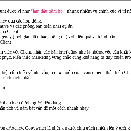
unt được ví như
“làm dâu trăm họ”
, nhưng nhiệm vụ chính của vị trí nà
ncy qua các hợp đồng.
tive và các phòng ban triển khai dự án.
của Client
ency (thời gian, tiền bạc, thông tin) với hiệu quả và lợi nhuận.
Client
m việc với Client, nhận các bản brief cũng như là những yêu cầu khắt k
ết phục, kiến thức Marketing vững chắc cùng khả năng tư duy chiến lượ
h nhiệm tìm hiểu về nhu cầu, mong muốn của “consumer”, thấu hiểu Clie
 cách logic nhất.
như:
ể thấu hiểu được người tiêu dùng
hân tích và nắm bắt vấn đề một cách nhanh nhạy
rong Agency, Copywriter là những người chịu trách nhiệm lên ý tưởng