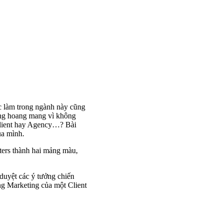
ệc làm trong ngành này cũng
ờng hoang mang vì không
 Client hay Agency…? Bài
ủa mình.
eters thành hai mảng màu,
duyệt các ý tưởng chiến
ng Marketing của một Client