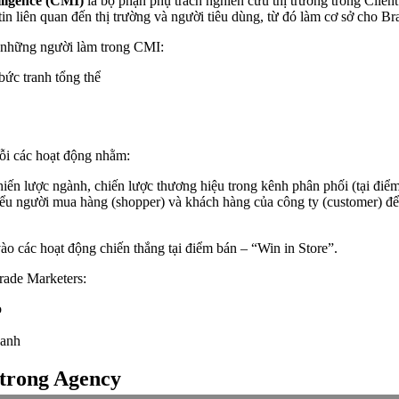
ligence (CMI)
là bộ phận phụ trách nghiên cứu thị trường trong Clie
 tin liên quan đến thị trường và người tiêu dùng, từ đó làm cơ sở cho B
i những người làm trong CMI:
ức tranh tổng thể
ỗi các hoạt động nhằm:
iến lược ngành, chiến lược thương hiệu trong kênh phân phối (tại điể
ểu người mua hàng (shopper) và khách hàng của công ty (customer) để
ào các hoạt động chiến thắng tại điểm bán – “Win in Store”.
rade Marketers:
o
oanh
 trong Agency