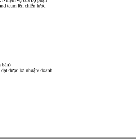
nt. Nhiệm vụ của bộ phận
rand team lên chiến lược.
m bán)
 đạt được lợi nhuận/ doanh