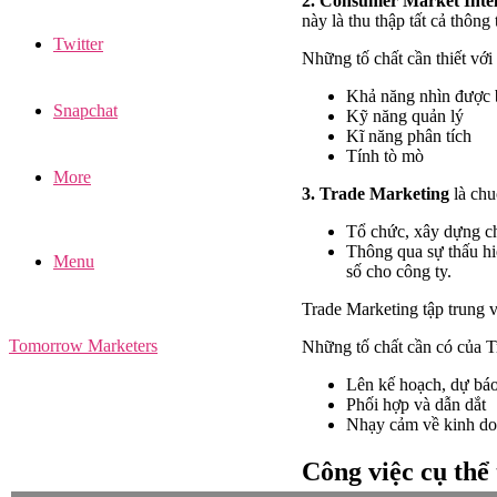
2. Consumer Market Intel
này là thu thập tất cả thông
Twitter
Những tố chất cần thiết vớ
Khả năng nhìn được b
Snapchat
Kỹ năng quản lý
Kĩ năng phân tích
Tính tò mò
More
3. Trade Marketing
là chu
Tổ chức, xây dựng ch
Thông qua sự thấu hi
Menu
số cho công ty.
Trade Marketing tập trung v
Tomorrow Marketers
Những tố chất cần có của T
Lên kế hoạch, dự bá
Phối hợp và dẫn dắt
Nhạy cảm về kinh d
Công việc cụ thể