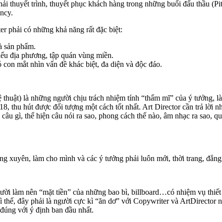
ải thuyết trình, thuyết phục khách hàng trong những buổi đấu thầu (Pi
ncy.
 phải có những khả năng rất đặc biệt:
à sản phẩm.
ểu địa phương, tập quán vùng miền.
 con mắt nhìn vấn đề khác biệt, đa diện và độc đáo.
ệ thuật) là những người chịu trách nhiệm tính “thẩm mĩ” của ý tưởng, 
18, thu hút được đối tượng một cách tốt nhất. Art Director cần trả lời 
i câu gì, thể hiện câu nói ra sao, phong cách thế nào, âm nhạc ra sao,
g xuyên, làm cho mình và các ý tưởng phải luôn mới, thời trang, đẳn
ười làm nên “mặt tiền” của những bao bì, billboard…có nhiệm vụ thiết 
ì thế, đây phải là người cực kì “ăn dơ” với Copywriter và ArtDirector
đúng với ý định ban đầu nhất.