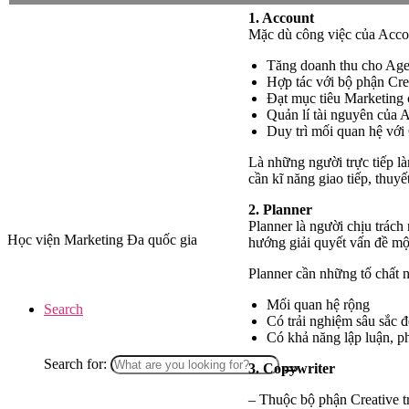
1. Account
Mặc dù công việc của Acco
Tăng doanh thu cho Age
Hợp tác với bộ phận Crea
Đạt mục tiêu Marketing 
Quản lí tài nguyên của Ag
Duy trì mối quan hệ với 
Là những người trực tiếp là
cần kĩ năng giao tiếp, thuy
2. Planner
Planner là người chịu trác
Học viện Marketing Đa quốc gia
hướng giải quyết vấn đề một
Planner cần những tố chất 
Mối quan hệ rộng
Search
Có trải nghiệm sâu sắc đ
Có khả năng lập luận, p
Search for:
3. Copywriter
– Thuộc bộ phận Creative t