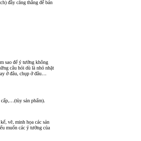
tch) đầy căng thẳng để bán
làm sao để ý tưởng không
những câu hỏi dù là nhỏ nhặt
 quay ở đâu, chụp ở đâu…
g cấp,…(tùy sản phẩm).
kế, vẽ, minh họa các sản
 nếu muốn các ý tưởng của