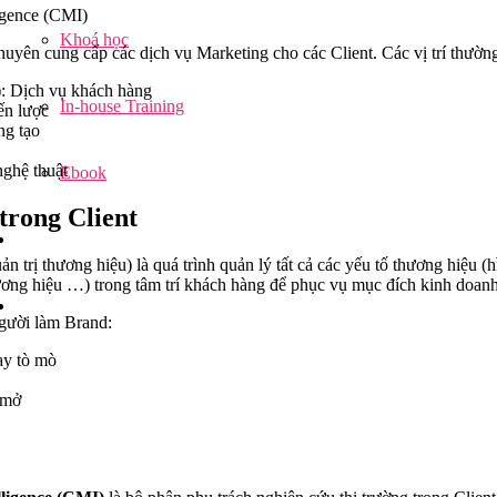
igence (CMI)
Khoá học
uyên cung cấp các dịch vụ Marketing cho các Client. Các vị trí thườn
): Dịch vụ khách hàng
In-house Training
ến lược
ng tạo
nghệ thuật
Ebook
trong Client
ản trị thương hiệu) là quá trình quản lý tất cả các yếu tố thương hiệu (
hương hiệu …) trong tâm trí khách hàng để phục vụ mục đích kinh doan
gười làm Brand:
ay tò mò
 mở