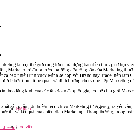
rketing là một thế giới rộng lớn chứa đựng bao điều thú vị, cơ hội vi
iên, Marketer trẻ đứng trước ngưỡng cửa rộng lớn của Marketing thư
 tất cả bao nhiêu lĩnh vực? Mình sẽ hợp với Brand hay Trade, nên làm
iểu được bức tranh tổng quan và định hướng cho sự nghiệp Marketing c
hìn theo lăng kính của các tập đoàn đa quốc gia, có thể chia giới Mark
 xuất sản phẩm, đi thuê/mua dịch vụ Marketing từ Agency, ra yêu cầu, 
Sự kiện
 thực thi và kết quả của chiến dịch Marketing. Thông thường, trong mả
Học viên
nd team
)