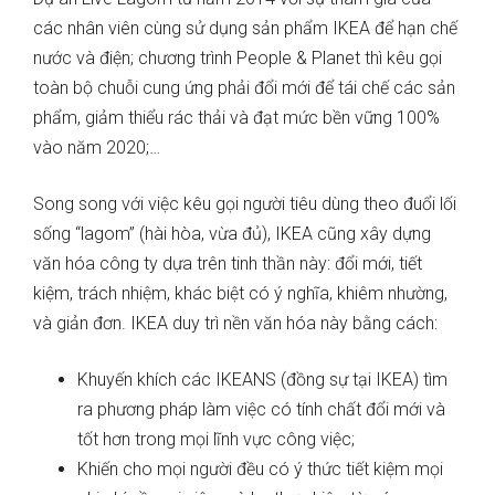
các nhân viên cùng sử dụng sản phẩm IKEA để hạn chế
nước và điện; chương trình People & Planet thì kêu gọi
toàn bộ chuỗi cung ứng phải đổi mới để tái chế các sản
phẩm, giảm thiểu rác thải và đạt mức bền vững 100%
vào năm 2020;…
Song song với việc kêu gọi người tiêu dùng theo đuổi lối
sống “lagom” (hài hòa, vừa đủ), IKEA cũng xây dựng
văn hóa công ty dựa trên tinh thần này: đổi mới, tiết
kiệm, trách nhiệm, khác biệt có ý nghĩa, khiêm nhường,
và giản đơn. IKEA duy trì nền văn hóa này bằng cách:
Khuyến khích các IKEANS (đồng sự tại IKEA) tìm
ra phương pháp làm việc có tính chất đổi mới và
tốt hơn trong mọi lĩnh vực công việc;
Khiến cho mọi người đều có ý thức tiết kiệm mọi