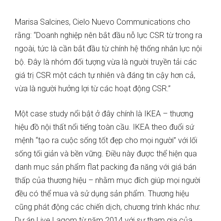
Marisa Salcines, Cielo Nuevo Communications cho
rằng: “Doanh nghiệp nên bắt đầu nỗ lực CSR từ trong ra
ngoài, tức là cần bắt đầu từ chính hệ thống nhân lực nội
bộ. Đây là nhóm đối tượng vừa là người truyền tải các
giá trị CSR một cách tự nhiên và đáng tin cậy hơn cả,
vừa là người hưởng lợi từ các hoạt động CSR.”
Một case study nổi bật ở đây chính là IKEA – thương
hiệu đồ nội thất nổi tiếng toàn cầu. IKEA theo đuổi sứ
mệnh “tạo ra cuộc sống tốt đẹp cho mọi người” với lối
sống tối giản và bền vững. Điều này được thể hiện qua
danh mục sản phẩm flat packing đa năng với giá bán
thấp của thương hiệu – nhằm mục đích giúp mọi người
đều có thể mua và sử dụng sản phẩm. Thương hiệu
cũng phát động các chiến dịch, chương trình khác như:
Dự án Live Lagom từ năm 2014 với sự tham gia của