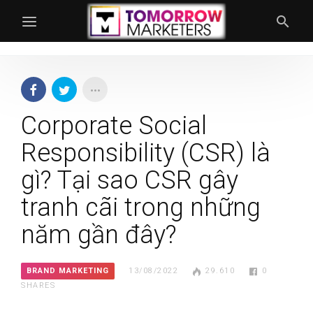
Corporate Social
Responsibility (CSR) là
gì? Tại sao CSR gây
tranh cãi trong những
năm gần đây?
BRAND MARKETING
13/08/2022
29.610
0
SHARES