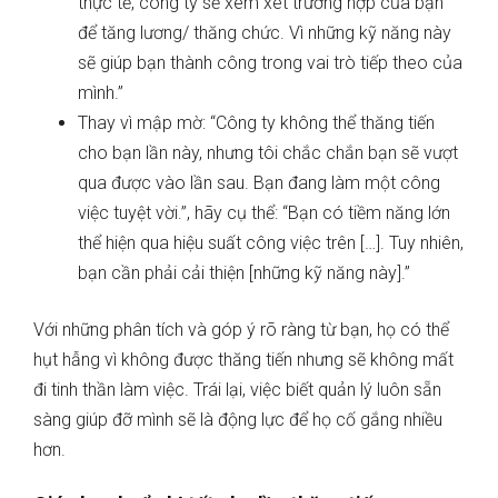
thực tế, công ty sẽ xem xét trường hợp của bạn
để tăng lương/ thăng chức. Vì những kỹ năng này
sẽ giúp bạn thành công trong vai trò tiếp theo của
mình.”
Thay vì mập mờ: “Công ty không thể thăng tiến
cho bạn lần này, nhưng tôi chắc chắn bạn sẽ vượt
qua được vào lần sau. Bạn đang làm một công
việc tuyệt vời.”, hãy cụ thể: “Bạn có tiềm năng lớn
thể hiện qua hiệu suất công việc trên […]. Tuy nhiên,
bạn cần phải cải thiện [những kỹ năng này].”
Với những phân tích và góp ý rõ ràng từ bạn, họ có thể
hụt hẫng vì không được thăng tiến nhưng sẽ không mất
đi tinh thần làm việc. Trái lại, việc biết quản lý luôn sẵn
sàng giúp đỡ mình sẽ là động lực để họ cố gắng nhiều
hơn.