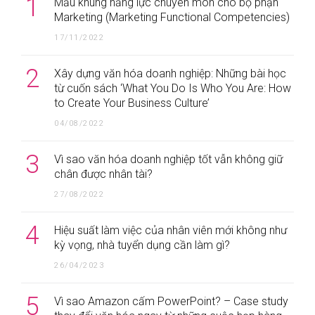
1
Mẫu khung năng lực chuyên môn cho bộ phận
Marketing (Marketing Functional Competencies)
17/11/2022
2
Xây dựng văn hóa doanh nghiệp: Những bài học
từ cuốn sách ‘What You Do Is Who You Are: How
to Create Your Business Culture’
04/08/2022
3
Vì sao văn hóa doanh nghiệp tốt vẫn không giữ
chân được nhân tài?
27/08/2022
4
Hiệu suất làm việc của nhân viên mới không như
kỳ vọng, nhà tuyển dụng cần làm gì?
26/04/2023
5
Vì sao Amazon cấm PowerPoint? – Case study