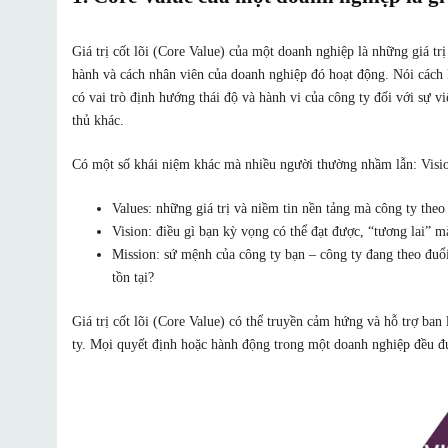
Giá trị cốt lõi (Core Value) của một doanh nghiệp là những giá t
hành và cách nhân viên của doanh nghiệp đó hoạt động. Nói cách kh
có vai trò định hướng thái độ và hành vi của công ty đối với sự vi
thủ khác.
Có một số khái niệm khác mà nhiều người thường nhầm lẫn: Visio
Values: những giá trị và niềm tin nền tảng mà công ty theo
Vision: điều gì bạn kỳ vọng có thể đạt được, “tương lai” m
Mission: sứ mệnh của công ty bạn – công ty đang theo đuổi
tồn tại?
Giá trị cốt lõi (Core Value) có thể truyền cảm hứng và hỗ trợ ban
ty. Mọi quyết định hoặc hành động trong một doanh nghiệp đều đư