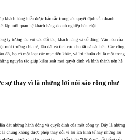
giúp khách hàng hiểu được bản sắc trong các quyết định của doanh
thiết lập mối quan hệ khách hàng-doanh nghiệp bền chặt.
ông ty tương tác với các đối tác, khách hàng và cổ đông. Văn hóa của
ột môi trường chia sẻ, lâu dài và tích cực cho tất cả các bên. Các công
vào đó, họ có một loạt các mục tiêu khác, và lợi nhuận chỉ là một trong
những nguyên tắc giúp kiểm soát mọi quyết định và hình thành nên hệ
thực sự thay vì là những lời nói sáo rỗng như
 dẫn dắt những hành động và quyết định của một công ty. Đây là những
c là chúng không được phép thay đổi vì lợi ích kinh tế hay những lợi
của những người sáng lập công ty — khẩu hiệu “HP Way” nổi tiếng của