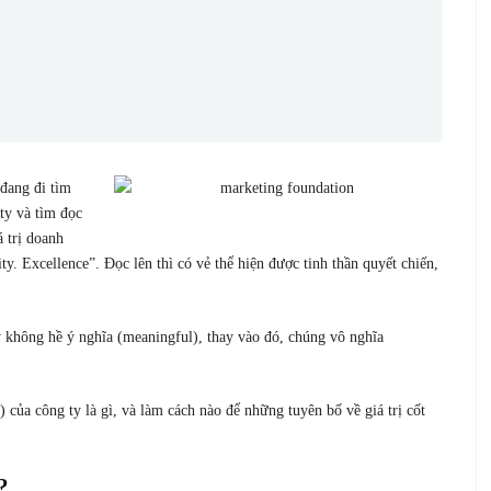
đang đi tìm
ty và tìm đọc
á trị doanh
ty. Excellence”. Đọc lên thì có vẻ thể hiện được tinh thần quyết chiến,
y không hề ý nghĩa (meaningful), thay vào đó, chúng vô nghĩa
.
e) của công ty là gì, và làm cách nào để những tuyên bố về giá trị cốt
?