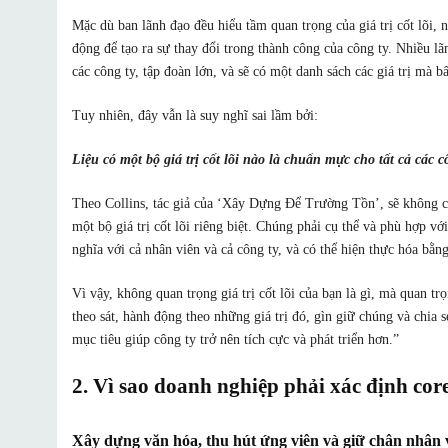
Mặc dù ban lãnh đạo đều hiểu tầm quan trọng của giá trị cốt lõi, n
động để tạo ra sự thay đổi trong thành công của công ty. Nhiều lãn
các công ty, tập đoàn lớn, và sẽ có một danh sách các giá trị mà b
Tuy nhiên, đây vẫn là suy nghĩ sai lầm bởi:
Liệu có một bộ giá trị cốt lõi nào là chuẩn mực cho tất cả các c
Theo Collins, tác giả của ‘Xây Dựng Để Trường Tồn’, sẽ không có
một bộ giá trị cốt lõi riêng biệt. Chúng phải cụ thể và phù hợp vớ
nghĩa với cả nhân viên và cả công ty, và có thể hiện thực hóa bằn
Vì vậy, không quan trọng giá trị cốt lõi của bạn là gì, mà quan t
theo sát, hành động theo những giá trị đó, gìn giữ chúng và chia 
mục tiêu giúp công ty trở nên tích cực và phát triển hơn.”
2. Vì sao doanh nghiệp phải xác định cor
Xây dựng văn hóa, thu hút ứng viên và giữ chân nhân 