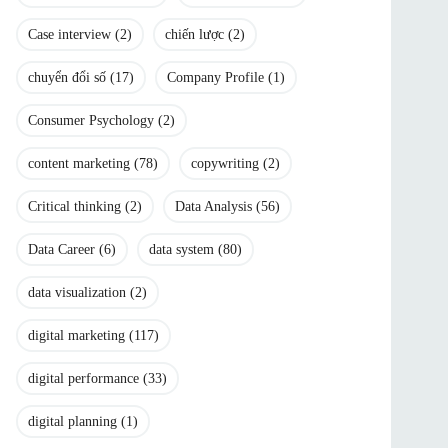
Case interview
(2)
chiến lược
(2)
chuyển đổi số
(17)
Company Profile
(1)
Consumer Psychology
(2)
content marketing
(78)
copywriting
(2)
Critical thinking
(2)
Data Analysis
(56)
Data Career
(6)
data system
(80)
data visualization
(2)
digital marketing
(117)
digital performance
(33)
digital planning
(1)