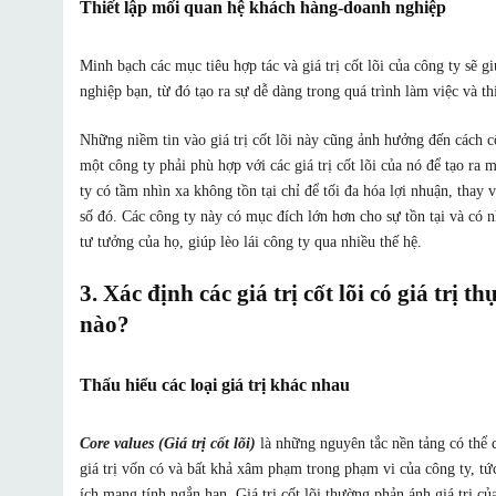
Thiết lập mối quan hệ khách hàng-doanh nghiệp
Minh bạch các mục tiêu hợp tác và giá trị cốt lõi của công ty sẽ 
nghiệp bạn, từ đó tạo ra sự dễ dàng trong quá trình làm việc và 
Những niềm tin vào giá trị cốt lõi này cũng ảnh hưởng đến cách c
một công ty phải phù hợp với các giá trị cốt lõi của nó để tạo ra m
ty có tầm nhìn xa không tồn tại chỉ để tối đa hóa lợi nhuận, thay 
số đó. Các công ty này có mục đích lớn hơn cho sự tồn tại và có 
tư tưởng của họ, giúp lèo lái công ty qua nhiều thế hệ.
3. Xác định các giá trị cốt lõi có giá trị 
nào?
Thấu hiểu các loại giá trị khác nhau
Core values (Giá trị cốt lõi)
là những nguyên tắc nền tảng có thể
giá trị vốn có và bất khả xâm phạm trong phạm vi của công ty, tứ
ích mang tính ngắn hạn. Giá trị cốt lõi thường phản ánh giá trị 