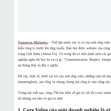
Tomorrow Marketers
– Thử đặt mình vào vị trí của một ứng viên 
hiểu công ty trước khi ứng tuyển. Bạn tìm được website của công 
trang Giới thiệu (About Us). Và trong đó có một danh sách các gi
nghiệp nghe rất hay ho và ra gì: “Communication. Respect. Integri
sự thông thái và đầy ý nghĩa.
Dù vậy, thực tế, dưới vai trò của một ứng viên, những cụm từ nà
(meaningless), sáo rỗng và chung chung mà công ty nào cũng nói
Trong bài viết sau, cùng TM tìm hiểu về giá trị cốt lõi (core valu
lõi không trở nên vô giá trị nhé!
1. Core Value của một doanh nghiệp là gì