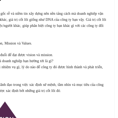
rị gốc rễ và niềm tin xây dựng nên nền tảng cách mà doanh nghiệp vận
ác, giá trị cốt lõi giống như DNA của công ty bạn vậy. Giá trị cốt lõi
ệc/người khác, giúp phân biệt công ty bạn khác gì với các công ty đối
n, Mission và Values.
 đuổi để đạt được vision và mission.
à doanh nghiệp bạn hướng tới là gì?
 nhiệm vụ gì, lý do nào để công ty đó được hình thành và phát triển,
 lãnh đạo trong việc xác định sứ mệnh, tầm nhìn và mục tiêu của công
ợc xác định bởi những giá trị cốt lõi đó.