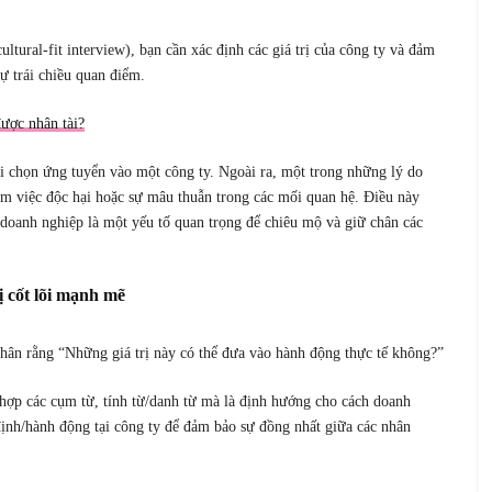
tural-fit interview), bạn cần xác định các giá trị của công ty và đảm
sự trái chiều quan điểm.
ược nhân tài?
hi chọn ứng tuyển vào một công ty. Ngoài ra, một trong những lý do
àm việc độc hại hoặc sự mâu thuẫn trong các mối quan hệ. Điều này
g doanh nghiệp là một yếu tố quan trọng để chiêu mộ và giữ chân các
ị cốt lõi mạnh mẽ
n thân rằng “Những giá trị này có thể đưa vào hành động thực tế không?”
p hợp các cụm từ, tính từ/danh từ mà là định hướng cho cách doanh
định/hành động tại công ty để đảm bảo sự đồng nhất giữa các nhân