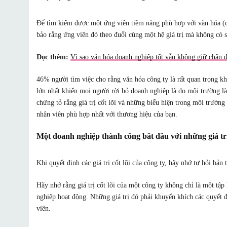
Để tìm kiếm được một ứng viên tiềm năng phù hợp với văn hóa (cul
bảo rằng ứng viên đó theo đuổi cùng một hệ giá trị mà không có 
Đọc thêm:
Vì sao văn hóa doanh nghiệp tốt vẫn không giữ chân đ
46% người tìm việc cho rằng văn hóa công ty là rất quan trọng k
lớn nhất khiến mọi người rời bỏ doanh nghiệp là do môi trường l
chứng tỏ rằng giá trị cốt lõi và những biểu hiện trong môi trườn
nhân viên phù hợp nhất với thương hiệu của bạn.
Một doanh nghiệp thành công bắt đầu với những giá tr
Khi quyết định các giá trị cốt lõi của công ty, hãy nhớ tự hỏi bả
Hãy nhớ rằng giá trị cốt lõi của một công ty không chỉ là một tậ
nghiệp hoạt động. Những giá trị đó phải khuyến khích các quyết 
viên.