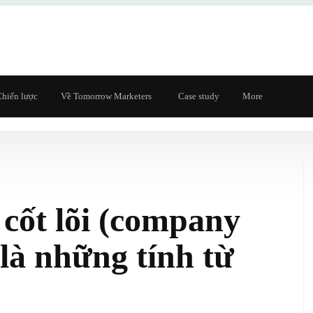
hiến lược
Về Tomorrow Marketers
Case study
More
 cốt lõi (company
 là những tính từ