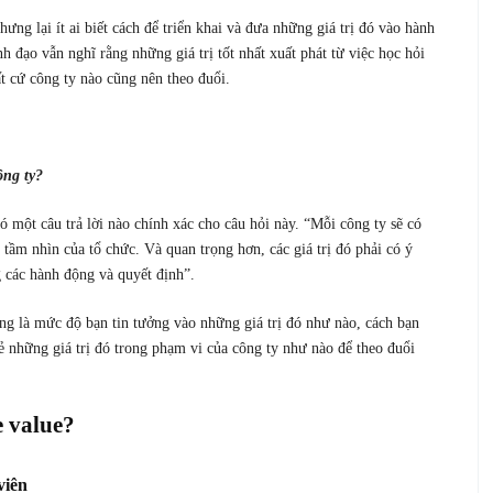
hưng lại ít ai biết cách để triển khai và đưa những giá trị đó vào hành
h đạo vẫn nghĩ rằng những giá trị tốt nhất xuất phát từ việc học hỏi
ất cứ công ty nào cũng nên theo đuổi.
ông ty?
 một câu trả lời nào chính xác cho câu hỏi này. “Mỗi công ty sẽ có
i tầm nhìn của tổ chức. Và quan trọng hơn, các giá trị đó phải có ý
g các hành động và quyết định”.
rọng là mức độ bạn tin tưởng vào những giá trị đó như nào, cách bạn
sẻ những giá trị đó trong phạm vi của công ty như nào để theo đuổi
e value?
viên