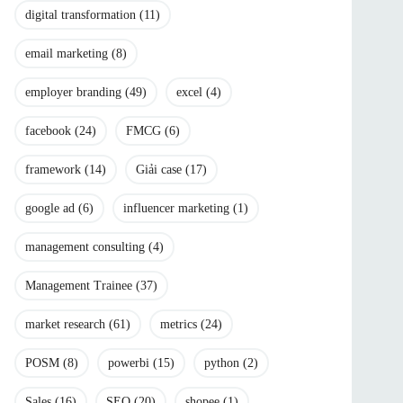
digital transformation
(11)
email marketing
(8)
employer branding
(49)
excel
(4)
facebook
(24)
FMCG
(6)
framework
(14)
Giải case
(17)
google ad
(6)
influencer marketing
(1)
management consulting
(4)
Management Trainee
(37)
market research
(61)
metrics
(24)
POSM
(8)
powerbi
(15)
python
(2)
Sales
(16)
SEO
(20)
shopee
(1)