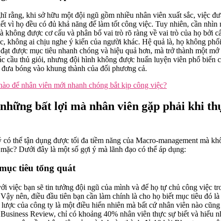
hĩ rằng, khi sở hữu một đội ngũ gồm nhiều nhân viên xuất sắc, việc đ
t vì họ đều có đủ khả năng để làm tốt công việc. Tuy nhiên, cần nhìn 
không được cơ cấu và phân bổ vai trò rõ ràng về vai trò của họ bởi cấp
c, không ai chịu nghe ý kiến của người khác. Hệ quả là, họ không phố
 đạt được mục tiêu nhanh chóng và hiệu quả hơn, mà trở thành một mớ
ác cầu thủ giỏi, nhưng đội hình không được huấn luyện viên phổ biến cụ
ể đưa bóng vào khung thành của đối phương cả.
nào để nhân viên mới nhanh chóng bắt kịp công việc?
ế những bất lợi mà nhân viên gặp phải khi t
ý có thể tận dụng được tối đa tiềm năng của Macro-management mà kh
mặc? Dưới đây là một số gợi ý mà lãnh đạo có thể áp dụng:
mục tiêu tổng quát
i việc bạn sẽ tin tưởng đội ngũ của mình và để họ tự chủ công việc tr
. Vậy nên, điều đầu tiên bạn cần làm chính là cho họ biết mục tiêu đó l
 lược của công ty là một điều hiển nhiên mà bất cứ nhân viên nào cũng b
 Business Review, chỉ có khoảng 40% nhân viên thực sự biết và hiểu n