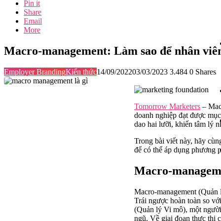
Pin it
Share
Email
More
Macro-management: Làm sao để nhân viên
Employer Branding
Kiến thức
14/09/2022
03/03/2023
3.484
0
Shares
Tomorrow Marketers
– Macr
doanh nghiệp đạt được mục 
dao hai lưỡi, khiến tâm lý 
Trong bài viết này, hãy cù
để có thể áp dụng phương p
Macro-managemen
Macro-management (Quản lý 
Trái ngược hoàn toàn so vớ
(Quản lý Vi mô), một người 
ngũ. Về giai đoạn thực thi 