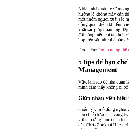
Nhiều nhà quản lý vĩ mô ng
hướng là không mấy cần thiế
một nhóm người xuất sắc mà 
đồng quan điểm khi làm việ
xuất sắc giúp doanh nghiệp
đội bóng, nếu chỉ tập hợp c
hợp trên sân như thế nào đ
Đọc thêm:
Onboarding thế 
5 tips để hạn ch
Management
Vậy, làm sao để nhà quản l
mình cảm thấy không bị bỏ 
Giúp nhân viên hiểu 
Quản lý vĩ mô đồng nghĩa vớ
tiêu chiến lược của công ty
vội cho rằng mục tiêu chiến
của Chris Zook tại Harvard