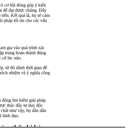
có cơ hội đóng góp ý kiến
hi để đạt được chúng. Đây
 trên. Kết quả là, họ sẽ cảm
ải pháp tối ưu cho các vấn
am gia vào quá trình xác
 tập trung hoàn thành đúng
 cứ lúc nào.
p, từ đó dành thời gian để
trách nhiệm và ý nghĩa công
ủ động tìm kiếm giải pháp
ược thúc đẩy tư duy độc
 chất như vậy, họ dần dần
à lãnh đạo.
cảm thấy bị bỏ