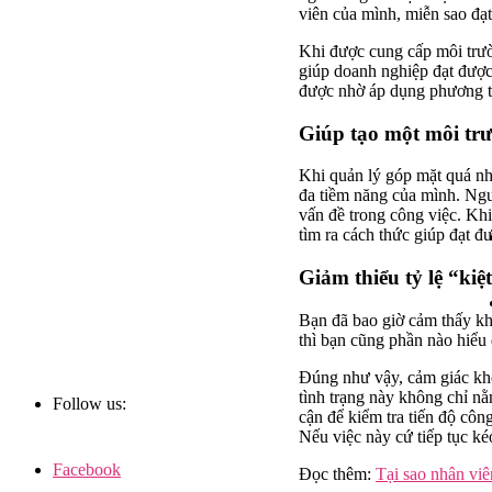
viên của mình, miễn sao đạ
Khi được cung cấp môi trườ
giúp doanh nghiệp đạt được 
được nhờ áp dụng phương th
Giúp tạo một môi trư
Khi quản lý góp mặt quá nh
đa tiềm năng của mình.
Ngư
vấn đề trong công việc. Khi
tìm ra cách thức giúp đạt đư
Giảm thiểu tỷ lệ “kiệ
Bạn đã bao giờ cảm thấy khó
thì bạn cũng phần nào hiểu 
Đúng như vậy, cảm giác khó 
tình trạng này không chỉ nằm
Follow us:
cận để kiểm tra tiến độ côn
Nếu việc này cứ tiếp tục kéo
Facebook
Đọc thêm:
Tại sao nhân viê