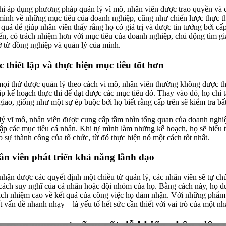
hi áp dụng phương pháp quản lý vĩ mô, nhân viên được trao quyền và 
 mình về những mục tiêu của doanh nghiệp, cũng như chiến lược thực t
quả để giúp nhân viên thấy rằng họ có giá trị và được tin tưởng bởi cấp
ến, có trách nhiệm hơn với mục tiêu của doanh nghiệp, chủ động tìm gi
ỡ từ đồng nghiệp và quản lý của mình.
c thiết lập và thực hiện mục tiêu tốt hơn
ọi thứ được quản lý theo cách vi mô, nhân viên thường không được th
 lập kế hoạch thực thi để đạt được các mục tiêu đó. Thay vào đó, họ chỉ
ao, giống như một sự ép buộc bởi họ biết rằng cấp trên sẽ kiểm tra bất
 lý vĩ mô, nhân viên được cung cấp tầm nhìn tổng quan của doanh nghiệ
lập các mục tiêu cá nhân. Khi tự mình làm những kế hoạch, họ sẽ hiểu 
 sự thành công của tổ chức, từ đó thực hiện nó một cách tốt nhất.
ân viên phát triển khả năng lãnh đạo
nhận được các quyết định một chiều từ quản lý, các nhân viên sẽ tự ch
 cách suy nghĩ của cá nhân hoặc đội nhóm của họ. Bằng cách này, họ đ
 trách nhiệm cao về kết quả của công việc họ đảm nhận. Với những phẩm
t vấn đề nhanh nhạy – là yếu tố hết sức cần thiết với vai trò của một nh
-management cũng rất dễ khiến nhân viên 