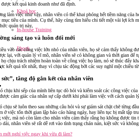
t được kết quả kinh doanh như đã định.
Khoá học
ng làm việc như vậy, nhân viên có thể khai phóng hết tiềm năng của h
mục tiêu của mình. Cụ thể, hãy cùng tìm hiểu chi tiết một vài lợi ích 
ức quản trị này,
In-house Training
ờng sáng tạo và luôn đổi mới
Ebook
iều vào các công việc lớn nhỏ của nhân viên, họ sẽ cảm thấy không đượ
ợc lại, với quản lý vĩ mô, nhân viên sẽ có không gian và thời gian để t
 họ chịu trách nhiệm hoàn toàn về công việc họ làm, nó sẽ thúc đẩy kh
ợc kết quả tốt nhất, thay vì chịu tác động bởi các suy nghĩ một chiều từ
t sức”, tăng độ gắn kết của nhân viên
 chịu khi sếp của mình liên tục dò hỏi và kiểm soát các công việc của
được cảm giác của nhân sự cấp dưới khi phải làm việc với cách quản l
chịu sẽ luôn theo sau những câu hỏi và sự giám sát chặt chẽ từng đầu 
 ở việc tốn thời gian lập báo cáo hàng ngày, hay liên tục bị mất tập tr
g việc, mà nó còn làm cho nhân viên cảm thấy rằng họ không được tin 
 dài, nhân viên sẽ rất dễ rơi vào tình trạng chán nản, kiệt sức và khôn
n mới nghỉ việc ngay khi vừa đi làm?