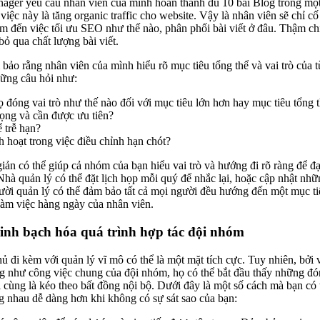
anager yêu cầu nhân viên của mình hoàn thành đủ 10 bài Blog trong mộ
việc này là tăng organic traffic cho website. Vậy là nhân viên sẽ chỉ c
m đến việc tối ưu SEO như thế nào, phân phối bài viết ở đâu. Thậm chí
ỏ qua chất lượng bài viết.
bảo rằng nhân viên của mình hiểu rõ mục tiêu tổng thể và vai trò của 
hững câu hỏi như:
 đóng vai trò như thế nào đối với mục tiêu lớn hơn hay mục tiêu tổng 
rọng và cần được ưu tiên?
 trễ hạn?
h hoạt trong việc điều chỉnh hạn chót?
iản có thể giúp cả nhóm của bạn hiểu vai trò và hướng đi rõ ràng để đ
Nhà quản lý có thể đặt lịch họp mỗi quý để nhắc lại, hoặc cập nhật nhữ
gười quản lý có thể đảm bảo tất cả mọi người đều hướng đến một mục 
 làm việc hàng ngày của nhân viên.
inh bạch hóa quá trình hợp tác đội nhóm
ủ đi kèm với quản lý vĩ mô có thể là một mặt tích cực. Tuy nhiên, bởi 
ng như công việc chung của đội nhóm, họ có thể bắt đầu thấy những đ
cùng là kéo theo bất đồng nội bộ. Dưới đây là một số cách mà bạn có t
g nhau dễ dàng hơn khi không có sự sát sao của bạn: