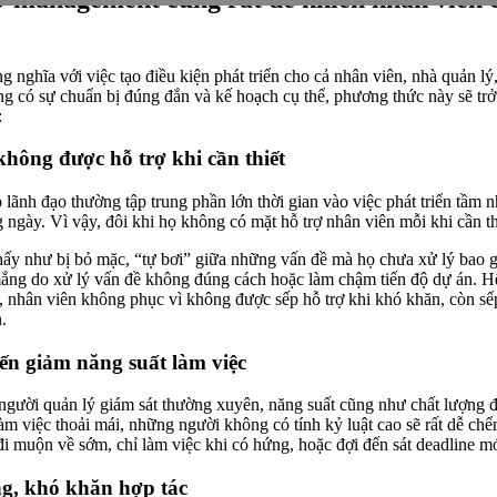
nghĩa với việc tạo điều kiện phát triển cho cả nhân viên, nhà quản lý
g có sự chuẩn bị đúng đắn và kế hoạch cụ thể, phương thức này sẽ trở 
:
hông được hỗ trợ khi cần thiết
 lãnh đạo thường tập trung phần lớn thời gian vào việc phát triển tầm n
 ngày. Vì vậy, đôi khi họ không có mặt hỗ trợ nhân viên mỗi khi cần th
hấy như bị bỏ mặc, “tự bơi” giữa những vấn đề mà họ chưa xử lý bao g
 mắng do xử lý vấn đề không đúng cách hoặc làm chậm tiến độ dự án. Hệ
, nhân viên không phục vì không được sếp hỗ trợ khi khó khăn, còn sếp
.
iến giảm năng suất làm việc
gười quản lý giám sát thường xuyên, năng suất cũng như chất lượng đầ
àm việc thoải mái, những người không có tính kỷ luật cao sẽ rất dễ ch
đi muộn về sớm, chỉ làm việc khi có hứng, hoặc đợi đến sát deadline mớ
ng, khó khăn hợp tác