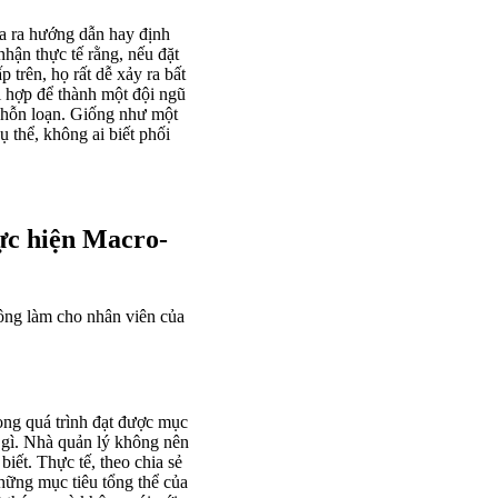
ưa ra hướng dẫn hay định
nhận thực tế rằng, nếu đặt
 trên, họ rất dễ xảy ra bất
i hợp để thành một đội ngũ
 hỗn loạn. Giống như một
 thể, không ai biết phối
hực hiện Macro-
ông làm cho nhân viên của
ong quá trình đạt được mục
à gì. Nhà quản lý không nên
iết. Thực tế, theo chia sẻ
hững mục tiêu tổng thể của