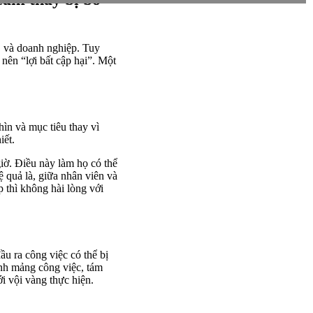
, và doanh nghiệp. Tuy
nên “lợi bất cập hại”. Một
hìn và mục tiêu thay vì
iết.
iờ. Điều này làm họ có thể
 quả là, giữa nhân viên và
 thì không hài lòng với
u ra công việc có thể bị
ểnh mảng công việc, tám
i vội vàng thực hiện.