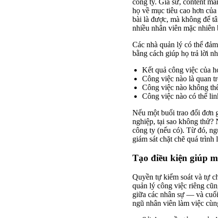
công ty. Giả sử, content m
họ về mục tiêu cao hơn của 
bài là được, mà không để tâ
nhiều nhân viên mặc nhiên b
Các nhà quản lý có thể đảm 
bằng cách giúp họ trả lời n
Kết quả công việc của họ
Công việc nào là quan t
Công việc nào không thể
Công việc nào có thể lin
Nếu một buổi trao đổi đơn g
nghiệp, tại sao không thử? 
công ty (nếu có). Từ đó, n
giám sát chặt chẽ quá trình
Tạo điều kiện giúp m
Quyền tự kiểm soát và tự ch
quản lý công việc riêng cũ
giữa các nhân sự — và cuối 
ngũ nhân viên làm việc cùn