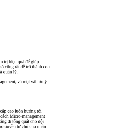
 trị hiệu quả để giúp
ó cũng rất dễ trở thành con
hà quản lý.
agement, và một vài lưu ý
cấp cao luôn hướng tới.
ng cách Micro-management
ớng đi tổng quát cho đội
trao quyền tự chủ cho nhân