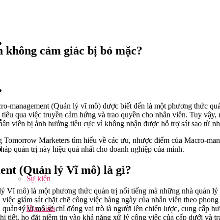
 không cảm giác bị bỏ mặc?
o-management (Quản lý vĩ mô) được biết đến là một phương thức quản
tiêu qua việc truyền cảm hứng và trao quyền cho nhân viên. Tuy vậy, n
nhân viên bị ảnh hưởng tiêu cực vì không nhận được hỗ trợ sát sao từ n
ng Tomorrow Marketers tìm hiểu về các ưu, nhược điểm của Macro-man
háp quản trị này hiệu quả nhất cho doanh nghiệp của mình.
t (Quản lý Vĩ mô) là gì?
Sự kiện
Vĩ mô) là một phương thức quản trị nổi tiếng mà những nhà quản lý 
i việc giám sát chặt chẽ công việc hàng ngày của nhân viên theo pho
Học viên
quản lý vĩ mô sẽ chỉ đóng vai trò là người lên chiến lược, cung cấp hư
chi tiết, họ đặt niềm tin vào khả năng xử lý công việc của cấp dưới và 