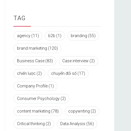
TAG
agency
(11)
b2b
(1)
branding
(55)
brand marketing
(120)
Business Case
(83)
Case interview
(2)
chiến lược
(2)
chuyển đổi số
(17)
Company Profile
(1)
Consumer Psychology
(2)
content marketing
(78)
copywriting
(2)
Critical thinking
(2)
Data Analysis
(56)