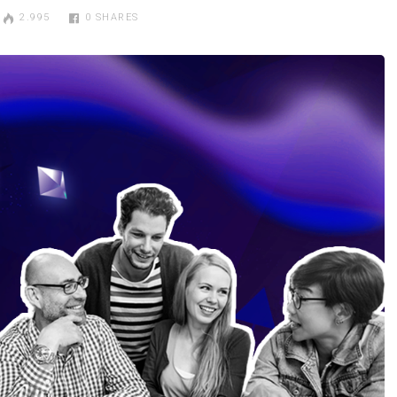
2.995
0
SHARES