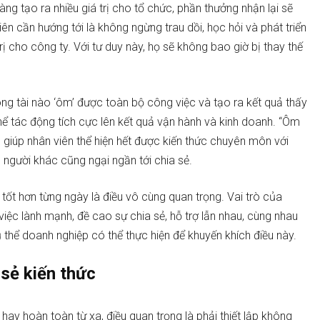
àng tạo ra nhiều giá trị cho tổ chức, phần thưởng nhận lại sẽ
 cần hướng tới là không ngừng trau dồi, học hỏi và phát triển
rị cho công ty. Với tư duy này, họ sẽ không bao giờ bị thay thế
ng tài nào ‘ôm’ được toàn bộ công việc và tạo ra kết quả thấy
ể tác động tích cực lên kết quả vận hành và kinh doanh. “Ôm
 giúp nhân viên thể hiện hết được kiến thức chuyên môn với
o người khác cũng ngại ngần tới chia sẻ.
 tốt hơn từng ngày là điều vô cùng quan trọng. Vai trò của
iệc lành mạnh, đề cao sự chia sẻ, hỗ trợ lẫn nhau, cùng nhau
 thể doanh nghiệp có thể thực hiện để khuyến khích điều này.
 sẻ kiến thức
y hoàn toàn từ xa, điều quan trọng là phải thiết lập không