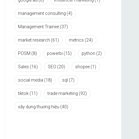
google ad
(6)
influencer marketing
(1)
management consulting
(4)
Management Trainee
(37)
market research
(61)
metrics
(24)
POSM
(8)
powerbi
(15)
python
(2)
Sales
(16)
SEO
(20)
shopee
(1)
social media
(18)
sql
(7)
tiktok
(11)
trade marketing
(92)
xây dựng thương hiệu
(40)