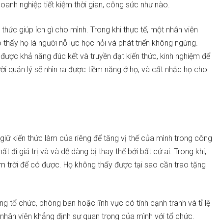
p doanh nghiệp tiết kiệm thời gian, công sức như nào.
i thức giúp ích gì cho mình. Trong khi thực tế, một nhân viên
hấy họ là người nỗ lực học hỏi và phát triển không ngừng.
 được khả năng đúc kết và truyền đạt kiến thức, kinh nghiệm để
i quản lý sẽ nhìn ra được tiềm năng ở họ, và cất nhắc họ cho
 giữ kiến thức làm của riêng để tăng vị thế của mình trong công
t đi giá trị và và dễ dàng bị thay thế bởi bất cứ ai. Trong khi,
ăm trời để có được. Họ không thấy được tại sao cần trao tặng
ững tổ chức, phòng ban hoặc lĩnh vực có tính cạnh tranh và tỉ lệ
 nhân viên khẳng định sự quan trọng của mình với tổ chức.