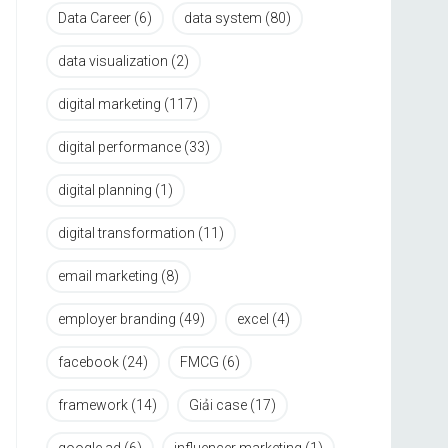
Data Career
(6)
data system
(80)
data visualization
(2)
digital marketing
(117)
digital performance
(33)
digital planning
(1)
digital transformation
(11)
email marketing
(8)
employer branding
(49)
excel
(4)
facebook
(24)
FMCG
(6)
framework
(14)
Giải case
(17)