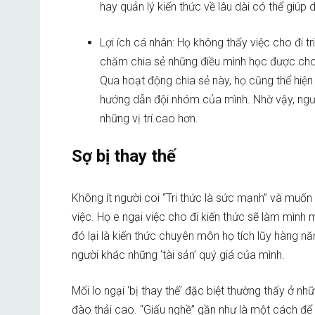
hay quản lý kiến ​​thức về lâu dài có thể giú
Lợi ích cá nhân: Họ không thấy việc cho đi tr
chăm chia sẻ những điều mình học được cho t
Qua hoạt động chia sẻ này, họ cũng thể hiện
hướng dẫn đội nhóm của mình. Nhờ vậy, ngườ
những vị trí cao hơn.
Sợ bị thay thế
Không ít người coi “Tri thức là sức mạnh” và muốn
việc. Họ e ngại việc cho đi kiến thức sẽ làm mình mấ
đó lại là kiến thức chuyên môn họ tích lũy hàng n
người khác những ‘tài sản’ quý giá của mình.
Mối lo ngại ‘bị thay thế’ đặc biệt thường thấy ở nh
đào thải cao. “Giấu nghề” gần như là một cách để