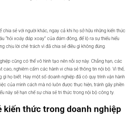
 chia sẻ với người khác, ngay cả khi họ sở hữu những kiến ​​thức
âu “hỏi xoáy đáp xoay” của đám đông, để lộ ra sự thiếu hiểu
ng chịu lời chê trách vì đã chia sẻ điều gì không đúng.
ghiệp cũng có thể vô hình tạo nên nỗi sợ này. Chẳng hạn, các
 cao, nghiêm cấm các hành vi chia sẻ thông tin nội bộ. Vì thế,
ững gì họ biết. Hay một số doanh nghiệp đã có quy trình vận hành
iệc của mình cách mà nó luôn được thực hiện, tránh gây phiền
u này sẽ hạn chế sự chia sẻ tri thức trong nội bộ công ty.
ẻ kiến thức trong doanh nghiệp