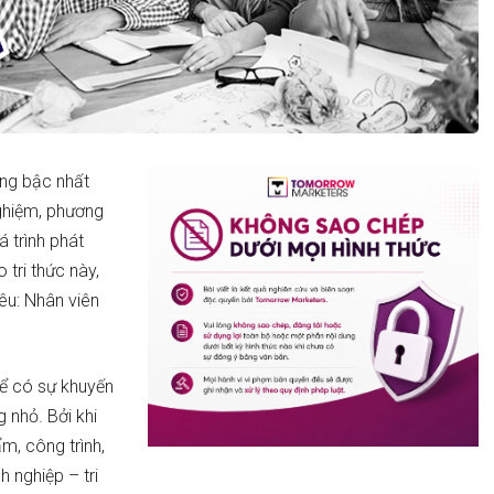
ọng bậc nhất
ghiệm, phương
 trình phát
 tri thức này,
rêu: Nhân viên
để có sự khuyến
 nhỏ. Bởi khi
ẩm, công trình,
 nghiệp – tri