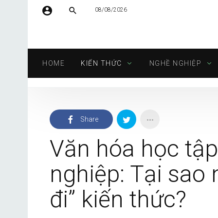
08/08/2026
Tên người dùng hoặc địa chỉ email
HOME
KIẾN THỨC
NGHỀ NGHIỆP
Mật khẩu
Share
Tự động đăng nhập
Văn hóa học tập
nghiệp: Tại sao 
đi” kiến thức?