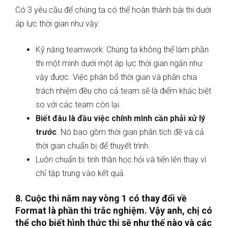
Có 3 yêu cầu để chúng ta có thể hoàn thành bài thi dưới
áp lực thời gian như vậy:
Kỹ năng teamwork: Chúng ta không thể làm phần
thi một mình dưới một áp lực thời gian ngắn như
vậy được. Việc phân bổ thời gian và phân chia
trách nhiệm đều cho cả team sẽ là điểm khác biệt
so với các team còn lại.
Biết đâu là đầu việc chính mình cần phải xử lý
trước
. Nó bao gồm thời gian phân tích đề và cả
thời gian chuẩn bị để thuyết trình.
Luôn chuẩn bị tinh thần học hỏi và tiến lên thay vì
chỉ tập trung vào kết quả.
8. Cuộc thi năm nay vòng 1 có thay đổi về
Format là phần thi trắc nghiệm. Vậy anh, chị có
thể cho biết hình thức thi sẽ như thế nào và các