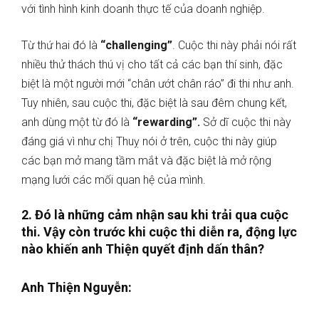
với tình hình kinh doanh thực tế của doanh nghiệp.
Từ thứ hai đó là
“challenging”
. Cuộc thi này phải nói rất
nhiều thử thách thú vị cho tất cả các bạn thí sinh, đặc
biệt là một người mới “chân ướt chân ráo” đi thi như anh.
Tuy nhiên, sau cuộc thi, đặc biệt là sau đêm chung kết,
anh dùng một từ đó là
“rewarding”.
Sở dĩ cuộc thi này
đáng giá vì như chị Thuỵ nói ở trên, cuộc thi này giúp
các bạn mở mang tầm mắt và đặc biệt là mở rộng
mạng lưới các mối quan hệ của mình.
2. Đó là những cảm nhận sau khi trải qua cuộc
thi. Vậy còn trước khi cuộc thi diễn ra, động lực
nào khiến anh Thiện quyết định dấn thân?
Anh Thiện Nguyễn: