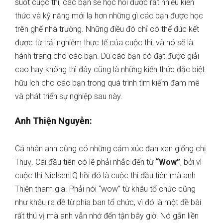
suốt cuộc thi, các bạn sẽ học hỏi được rất nhiều kiến
thức và kỹ năng mới lạ hơn những gì các bạn được học
trên ghế nhà trường. Những điều đó chỉ có thể đúc kết
được từ trải nghiệm thực tế của cuộc thi, và nó sẽ là
hành trang cho các bạn. Dù các bạn có đạt được giải
cao hay không thì đây cũng là những kiến thức đặc biệt
hữu ích cho các bạn trong quá trình tìm kiếm đam mê
và phát triển sự nghiệp sau này.
Anh Thiện Nguyễn:
Cá nhân anh cũng có những cảm xúc đan xen giống chị
Thuỵ. Cái đầu tiên có lẽ phải nhắc đến từ
“Wow”
, bởi vì
cuộc thi NielsenIQ hồi đó là cuộc thi đầu tiên mà anh
Thiện tham gia. Phải nói “wow” từ khâu tổ chức cũng
như khâu ra đề từ phía ban tổ chức, vì đó là một đề bài
rất thú vị mà anh vẫn nhớ đến tận bây giờ. Nó gắn liền