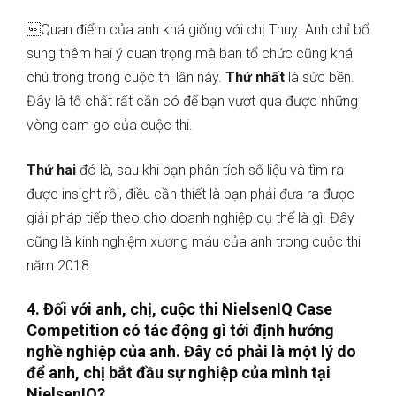
Quan điểm của anh khá giống với chị Thuỵ. Anh chỉ bổ
sung thêm hai ý quan trọng mà ban tổ chức cũng khá
chú trọng trong cuộc thi lần này.
Thứ nhất
là sức bền.
Đây là tố chất rất cần có để bạn vượt qua được những
vòng cam go của cuộc thi.
Thứ hai
đó là, sau khi bạn phân tích số liệu và tìm ra
được insight rồi, điều cần thiết là bạn phải đưa ra được
giải pháp tiếp theo cho doanh nghiệp cụ thể là gì. Đây
cũng là kinh nghiệm xương máu của anh trong cuộc thi
năm 2018.
4. Đối với anh, chị, cuộc thi NielsenIQ Case
Competition có tác động gì tới định hướng
nghề nghiệp của anh. Đây có phải là một lý do
để anh, chị bắt đầu sự nghiệp của mình tại
NielsenIQ?