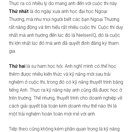
Thực ra có nhiều lý do mang anh đến với cuộc thi này.
Thứ nhất
là do ngày xưa anh học đại học Ngoại
Thương, mà như mọi người biết các bạn Ngoại Thương
rất năng động và tìm hiểu rất nhiều cuộc thi. Cuộc thi duy
nhất mà anh hướng đến lúc đó là NielsenIQ, đó là cuộc
thi lớn nhất lúc đó mà anh đã quyết định đăng ký tham
gia.
Thứ hai
là sự ham học hỏi. Anh nghĩ mình có thể học
thêm được nhiều kiến thức và kỹ năng mới sau trải
nghiệm ở cuộc thi, trong đó có kỹ năng thuyết trình bằng
tiếng Anh. Thực ra kỹ năng này anh cũng đã được học ở
trên trường. Thế nhưng, thuyết trình cho doanh nghiệp về
cách giải quyết bài toán kinh doanh như thế nào thì là
một trải nghiệm hoàn toàn mới mẻ với anh.
Tiếp theo cũng không kém phần quan trọng là kỹ năng