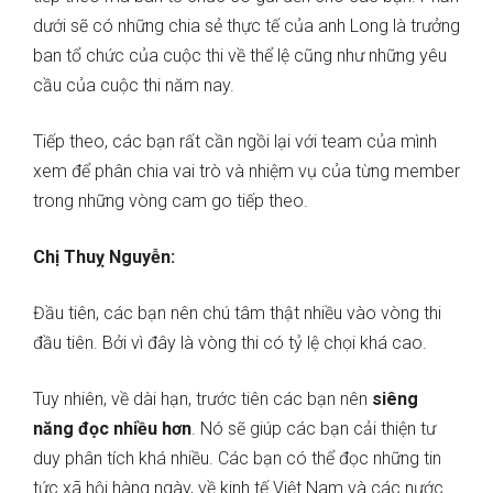
dưới sẽ có những chia sẻ thực tế của anh Long là trưởng
ban tổ chức của cuộc thi về thể lệ cũng như những yêu
cầu của cuộc thi năm nay.
Tiếp theo, các bạn rất cần ngồi lại với team của mình
xem để phân chia vai trò và nhiệm vụ của từng member
trong những vòng cam go tiếp theo.
Chị Thuỵ Nguyễn:
Đầu tiên, các bạn nên chú tâm thật nhiều vào vòng thi
đầu tiên. Bởi vì đây là vòng thi có tỷ lệ chọi khá cao.
Tuy nhiên, về dài hạn, trước tiên các bạn nên
siêng
năng đọc nhiều hơn
. Nó sẽ giúp các bạn cải thiện tư
duy phân tích khá nhiều. Các bạn có thể đọc những tin
tức xã hội hàng ngày, về kinh tế Việt Nam và các nước.