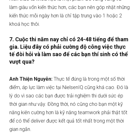
làm giàu vốn kiến thức hơn, các bạn nên góp nhặt những
kiến thức mỗi ngày hơn là chỉ tập trung vào 1 hoặc 2
khoá học thôi.
7. Cuộc thi năm nay chỉ có 24-48 tiếng để tham
gia. Liệu đây có phải cường độ công việc thực
tế đòi hỏi và làm sao để các bạn thí sinh có thể
vượt qua?
Anh Thiện Nguyễn:
Thực tế đúng là trong một số thời
điểm, áp lực làm việc tại
NielsenIQ cũng khá cao. Đó là
lý do vì sao các bạn được trải nghiệm thi dưới sức ép
thời gian như vậy. Đồng thời, nó cũng cho bạn một kỹ
năng kiên cường hơn là kỹ năng teamwork phải thật tốt
để có thể deliver được kết quả tốt nhất trong một thời
gian ngắn.