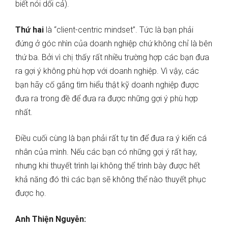
biết nói dối cả).
Thứ hai
là “client-centric mindset”. Tức là bạn phải
đứng ở góc nhìn của doanh nghiệp chứ không chỉ là bên
thứ ba. Bởi vì chị thấy rất nhiều trường hợp các bạn đưa
ra gợi ý không phù hợp với doanh nghiệp. Vì vậy, các
bạn hãy cố gắng tìm hiểu thật kỹ doanh nghiệp được
đưa ra trong đề để đưa ra được những gợi ý phù hợp
nhất.
Điều cuối cùng là bạn phải rất tự tin để đưa ra ý kiến cá
nhân của mình. Nếu các bạn có những gợi ý rất hay,
nhưng khi thuyết trình lại không thể trình bày được hết
khả năng đó thì các bạn sẽ không thể nào thuyết phục
được họ.
Anh Thiện Nguyễn: