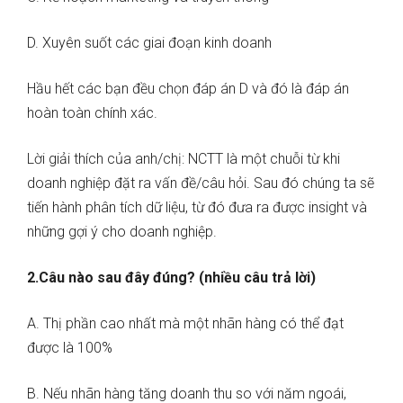
D. Xuyên suốt các giai đoạn kinh doanh
Hầu hết các bạn đều chọn đáp án D và đó là đáp án
hoàn toàn chính xác.
Lời giải thích của anh/chị: NCTT là một chuỗi từ khi
doanh nghiệp đặt ra vấn đề/câu hỏi. Sau đó chúng ta sẽ
tiến hành phân tích dữ liệu, từ đó đưa ra được insight và
những gợi ý cho doanh nghiệp.
2.Câu nào sau đây đúng? (nhiều câu trả lời)
A. Thị phần cao nhất mà một nhãn hàng có thể đạt
được là 100%
B. Nếu nhãn hàng tăng doanh thu so với năm ngoái,