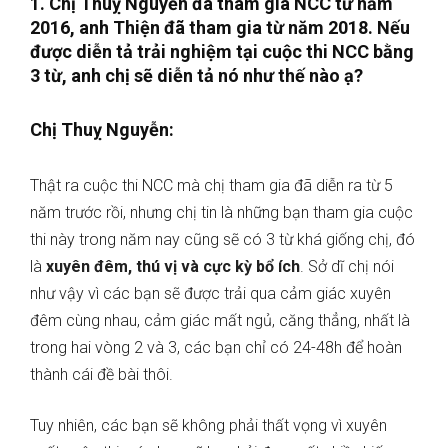
1. Chị Thuỵ Nguyễn đã tham gia NCC từ năm
2016, anh Thiện đã tham gia từ năm 2018. Nếu
được diễn tả trải nghiệm tại cuộc thi NCC bằng
3 từ, anh chị sẽ diễn tả nó như thế nào ạ?
Chị Thuỵ Nguyễn:
Thật ra cuộc thi NCC mà chị tham gia đã diễn ra từ 5
năm trước rồi, nhưng chị tin là những bạn tham gia cuộc
thi này trong năm nay cũng sẽ có 3 từ khá giống chị, đó
là
xuyên đêm, thú vị và cực kỳ bổ ích
. Sở dĩ chị nói
như vậy vì các bạn sẽ được trải qua cảm giác xuyên
đêm cùng nhau, cảm giác mất ngủ, căng thẳng, nhất là
trong hai vòng 2 và 3, các bạn chỉ có 24-48h để hoàn
thành cái đề bài thôi.
Tuy nhiên, các bạn sẽ không phải thất vọng vì xuyên