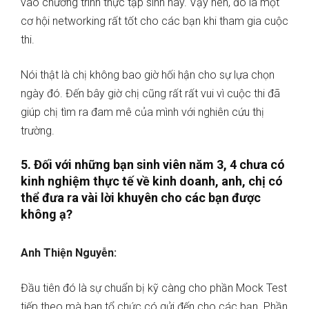
vào chương trình thực tập sinh này. Vậy nên, đó là một
cơ hội networking rất tốt cho các bạn khi tham gia cuộc
thi.
Nói thật là chị không bao giờ hối hận cho sự lựa chọn
ngày đó. Đến bây giờ chị cũng rất rất vui vì cuộc thi đã
giúp chị tìm ra đam mê của mình với nghiên cứu thị
trường.
5. Đối với những bạn sinh viên năm 3, 4 chưa có
kinh nghiệm thực tế về kinh doanh, anh, chị có
thể đưa ra vài lời khuyên cho các bạn được
không ạ?
Anh Thiện Nguyễn:
Đầu tiên đó là sự chuẩn bị kỹ càng cho phần Mock Test
tiếp theo mà ban tổ chức có gửi đến cho các bạn. Phần