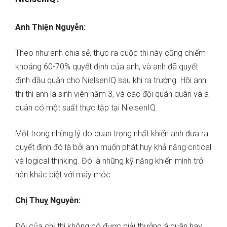
Anh Thiện Nguyễn:
Theo như anh chia sẻ, thực ra cuộc thi này cũng chiếm
khoảng 60-70% quyết định của anh, và anh đã quyết
định đầu quân cho NielsenIQ sau khi ra trường. Hồi anh
thi thì anh là sinh viên năm 3, và các đội quán quân và á
quân có một suất thực tập tại NielsenIQ.
Một trong những lý do quan trọng nhất khiến anh đưa ra
quyết định đó là bởi anh muốn phát huy khả năng critical
và logical thinking. Đó là những kỹ năng khiến mình trở
nên khác biệt với máy móc.
Chị Thuỵ Nguyễn:
Đội của chị thì không có được giải thưởng á quân hay