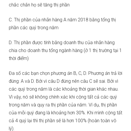
chắc chắn họ sẽ tăng thị phần
C. Thị phần của nhãn hàng A năm 2018 bằng tổng thị
phần các quý trong năm
D. Thị phần được tính bằng doanh thu của nhãn hàng
chia cho doanh thu tổng ngành hàng (ở 1 thị trường tại 1
thời điểm)
Đa số các bạn chọn phương án B, C, D. Phương án trả lời
đúng: A và D. Bởi vì câu D đúng nên câu C sẽ sai. Bởi vì
các quý trong năm là các khoảng thời gian khác nhau.
Vì vậy, nó sẽ không chính xác khi cộng tất cả các quý
trong năm và quy ra thị phần của năm. Ví dụ, thị phần
của mỗi quý đang là khoảng hơn 30%. Khi mình cộng tất
cả 4 quý lại thì thị phần sẽ là hơn 100% (hoàn toàn vô
lý).