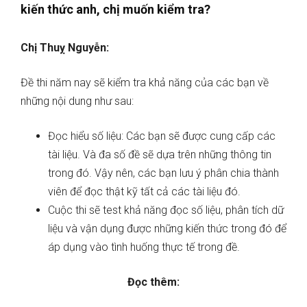
kiến thức anh, chị muốn kiểm tra?
Chị Thuỵ Nguyễn:
Đề thi năm nay sẽ kiểm tra khả năng của các bạn về
những nội dung như sau:
Đọc hiểu số liệu: Các bạn sẽ được cung cấp các
tài liệu. Và đa số đề sẽ dựa trên những thông tin
trong đó. Vậy nên, các bạn lưu ý phân chia thành
viên để đọc thật kỹ tất cả các tài liệu đó.
Cuộc thi sẽ test khả năng đọc số liệu, phân tích dữ
liệu và vận dụng được những kiến thức trong đó để
áp dụng vào tình huống thực tế trong đề.
Đọc thêm: