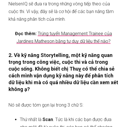
NielsenIQ sẽ đưa ra trong những vòng tiếp theo của
cuộc thi. Vì vậy, đây sẽ là cơ hội để các bạn nâng tầm
khả năng phân tích của mình.
Đọc thêm:
Trúng tuyển Management Trainee của
Jardines Matheson bằng tư duy dữ liệu thế nào?
2. Về kỹ năng Storytelling, một kỹ năng quan
trọng trong công việc, cuộc thi và cả trong
cuộc sống. Không biết chị Thuỵ có thể chia sẻ
cách mình vận dụng kỹ năng này để phân tích
dữ liệu khi mà có quá nhiều dữ liệu cần xem xét
không ạ?
Nó sẽ được tóm gọn lại trong 3 chữ S:
Thứ nhất là
Scan
. Tức là khi các bạn được đưa