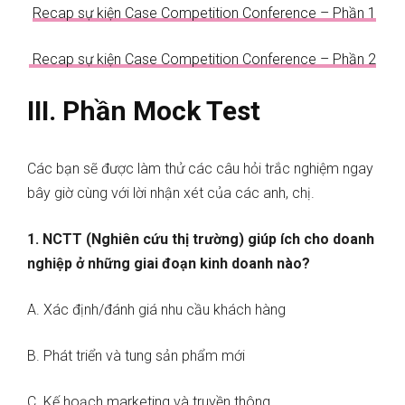
Recap sự kiện Case Competition Conference – Phần 1
Recap sự kiện Case Competition Conference – Phần 2
III. Phần Mock Test
Các bạn sẽ được làm thử các câu hỏi trắc nghiệm ngay
bây giờ cùng với lời nhận xét của các anh, chị.
1.
NCTT (Nghiên cứu thị trường) giúp ích cho doanh
nghiệp ở những giai đoạn kinh doanh nào?
A. Xác định/đánh giá nhu cầu khách hàng
B. Phát triển và tung sản phẩm mới
C. Kế hoạch marketing và truyền thông