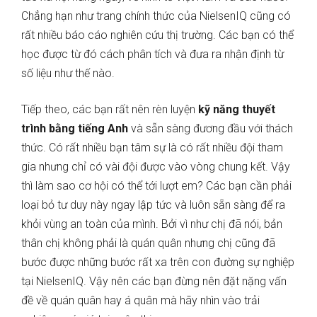
Chẳng hạn như trang chính thức của NielsenIQ cũng có
rất nhiều báo cáo nghiên cứu thị trường. Các bạn có thể
học được từ đó cách phân tích và đưa ra nhận định từ
số liệu như thế nào.
Tiếp theo, các bạn rất nên rèn luyện
kỹ năng thuyết
trình bằng tiếng Anh
và sẵn sàng đương đầu với thách
thức. Có rất nhiều bạn tâm sự là có rất nhiều đội tham
gia nhưng chỉ có vài đội được vào vòng chung kết. Vậy
thì làm sao cơ hội có thể tới lượt em? Các bạn cần phải
loại bỏ tư duy này ngay lập tức và luôn sẵn sàng để ra
khỏi vùng an toàn của mình. Bởi vì như chị đã nói, bản
thân chị không phải là quán quân nhưng chị cũng đã
bước được những bước rất xa trên con đường sự nghiệp
tại NielsenIQ. Vậy nên các bạn đừng nên đặt nặng vấn
đề về quán quân hay á quân mà hãy nhìn vào trải