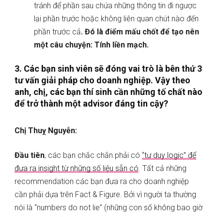
tránh để phần sau chứa những thông tin đi ngược
lại phần trước hoặc không liên quan chút nào đến
phần trước cả
. Đó là điểm mấu chốt để tạo nên
một câu chuyện: Tính liền mạch.
3. Các bạn sinh viên sẽ đóng vai trò là bên thứ 3
tư vấn giải pháp cho doanh nghiệp. Vậy theo
anh, chị, các bạn thí sinh cần những tố chất nào
để trở thành một advisor đáng tin cậy?
Chị Thuỵ Nguyễn:
Đầu tiên
, các bạn chắc chắn phải có
“tư duy logic” để
đưa ra insight từ những số liệu sẵn có
. Tất cả những
recommendation các bạn đưa ra cho doanh nghiệp
cần phải dựa trên Fact & Figure. Bởi vì người ta thường
nói là “numbers do not lie” (những con số không bao giờ