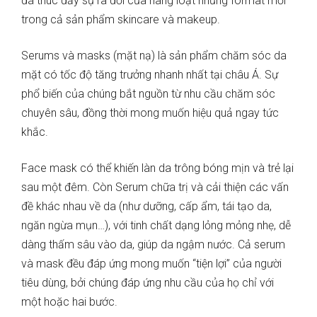
đã thúc đẩy sự ra đời của hàng loạt những format mới
trong cả sản phẩm skincare và makeup.
Serums và masks (mặt nạ) là sản phẩm chăm sóc da
mặt có tốc độ tăng trưởng nhanh nhất tại châu Á. Sự
phổ biến của chúng bắt nguồn từ nhu cầu chăm sóc
chuyên sâu, đồng thời mong muốn hiệu quả ngay tức
khắc.
Face mask có thể khiến làn da trông bóng mịn và trẻ lại
sau một đêm. Còn Serum chữa trị và cải thiện các vấn
đề khác nhau về da (như dưỡng, cấp ẩm, tái tạo da,
ngăn ngừa mụn…), với tinh chất dạng lỏng mỏng nhẹ, dễ
dàng thấm sâu vào da, giúp da ngậm nước. Cả serum
và mask đều đáp ứng mong muốn “tiện lợi” của người
tiêu dùng, bởi chúng đáp ứng nhu cầu của họ chỉ với
một hoặc hai bước.