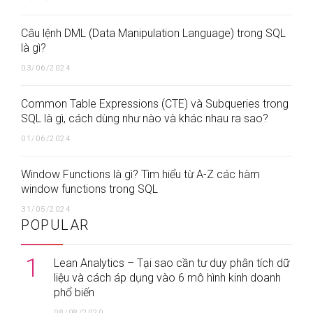
Câu lệnh DML (Data Manipulation Language) trong SQL
là gì?
03/06/2024
Common Table Expressions (CTE) và Subqueries trong
SQL là gì, cách dùng như nào và khác nhau ra sao?
01/06/2024
Window Functions là gì? Tìm hiểu từ A-Z các hàm
window functions trong SQL
31/05/2024
POPULAR
1
Lean Analytics – Tại sao cần tư duy phân tích dữ
liệu và cách áp dụng vào 6 mô hình kinh doanh
phổ biến
08/08/2020