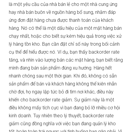
là một yêu cầu của nhà bán lẻ cho một nhà cung ứng
hay nhà bán buôn về nguồn hàng bổ sung, nhằm đáp
ứng đơn đặt hàng chưa được thanh toán của khách
hàng. Nó có thể là một dấu hiệu của một mặt hàng bán
chạy nhất, hoặc cho biết sự kém hiệu quả trong việc xử
lý hàng tồn kho. Bạn cần đặt chỉ số này trong bối cảnh
cụ thể để hiểu được nó. Ví dụ, bạn thấy backorder rate
tăng, và nhìn vào lượng bán các mặt hàng, bạn biết rằng
mình đang bán sản phẩm đúng xu hướng. Hàng hết
nhanh chóng sau một thời gian. Khi đó, không có sẵn
sản phẩm để bán và khách hàng không thể kiên nhẫn
chờ đợi, họ ngay lập tức bỏ đi tìm nơi khác, điều này
khiến cho backorder rate giảm. Sự giảm này là một
điều không mấy tích cực vì bạn đang bỏ lỡ nhiều cơ hội
kinh doanh. Tuy nhiên theo lý thuyết, backorder rate
giảm cũng đồng nghĩa với việc bạn đang quản lý kho
tốt, hoàn toàn trái ngược với tình huống bạn gặp phải. Vì