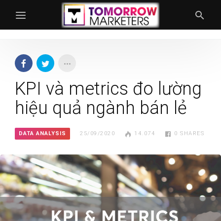
KPI và metrics đo lường
hiệu quả ngành bán lẻ
DATA ANALYSIS
25/09/2020
14.074
0
SHARES