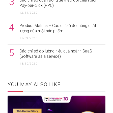
3
Các chỉ số quan trọng để theo dõi chiến dịch
Pay-per-click (PPC)
12/11/2020
4
Product Metrics – Các chỉ số đo lường chất
lượng của một sản phẩm
17/09/2020
5
Các chỉ số đo lường hiệu quả ngành SaaS
(Software as a service)
13/10/2020
YOU MAY ALSO LIKE