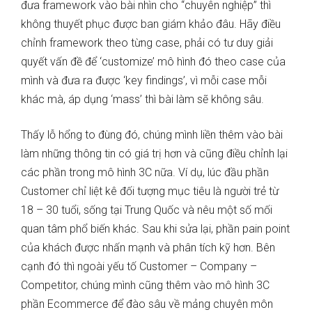
đưa framework vào bài nhìn cho “chuyên nghiệp” thì
không thuyết phục được ban giám khảo đâu. Hãy điều
chỉnh framework theo từng case, phải có tư duy giải
quyết vấn đề để ‘customize’ mô hình đó theo case của
mình và đưa ra được ‘key findings’, vì mỗi case mỗi
khác mà, áp dụng ‘mass’ thì bài làm sẽ không sâu.
Thấy lỗ hổng to đùng đó, chúng mình liền thêm vào bài
làm những thông tin có giá trị hơn và cũng điều chỉnh lại
các phần trong mô hình 3C nữa. Ví dụ, lúc đầu phần
Customer chỉ liệt kê đối tượng mục tiêu là người trẻ từ
18 – 30 tuổi, sống tại Trung Quốc và nêu một số mối
quan tâm phổ biến khác. Sau khi sửa lại, phần pain point
của khách được nhấn mạnh và phân tích kỹ hơn. Bên
cạnh đó thì ngoài yếu tố Customer – Company –
Competitor, chúng mình cũng thêm vào mô hình 3C
phần Ecommerce để đào sâu về mảng chuyên môn