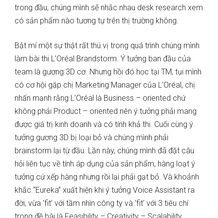
trong đầu, chúng mình sẽ nhắc nhau desk research xem
có sản phẩm nào tương tự trên thị trường không.
Bật mí một sự thật rất thú vị trong quá trình chúng mình
làm bài thi L’Oréal Brandstorm. Ý tưởng ban đầu của
team là gương 3D cơ. Nhưng hồi đó học tại TM, tụi mình
có cơ hội gặp chị Marketing Manager của L’Oréal, chị
nhấn mạnh rằng L’Oréal là Business – oriented chứ
không phải Product – oriented nên ý tưởng phải mang
được giá trị kinh doanh và có tính khả thi. Cuối cùng ý
tưởng gương 3D bị loại bỏ và chúng mình phải
brainstorm lại từ đầu. Lần này, chúng mình đã đặt câu
hỏi liên tục về tính áp dụng của sản phẩm, hàng loạt ý
tưởng cứ xếp hàng nhưng rồi lại phải gạt bỏ. Và khoảnh
khắc “Eureka” xuất hiện khi ý tưởng Voice Assistant ra
đời, vừa ‘fit’ với tầm nhìn công ty và ‘fit’ với 3 tiêu chí
trong đề bài là Feasibility – Creativity – Scalability.