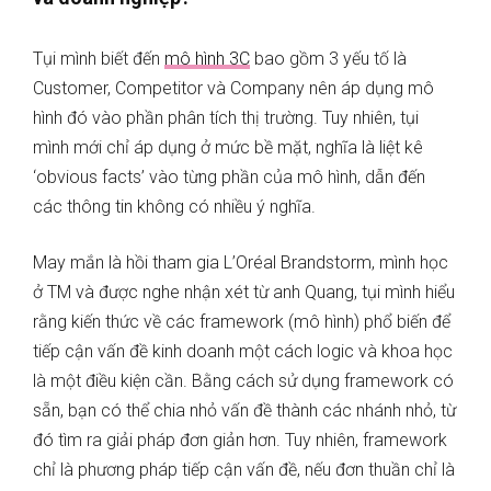
Tụi mình biết đến
mô hình 3C
bao gồm 3 yếu tố là
Customer, Competitor và Company nên áp dụng mô
hình đó vào phần phân tích thị trường. Tuy nhiên, tụi
mình mới chỉ áp dụng ở mức bề mặt, nghĩa là liệt kê
‘obvious facts’ vào từng phần của mô hình, dẫn đến
các thông tin không có nhiều ý nghĩa.
May mắn là hồi tham gia L’Oréal Brandstorm, mình học
ở TM và được nghe nhận xét từ anh Quang, tụi mình hiểu
rằng kiến thức về các framework (mô hình) phổ biến để
tiếp cận vấn đề kinh doanh một cách logic và khoa học
là một điều kiện cần. Bằng cách sử dụng framework có
sẵn, bạn có thể chia nhỏ vấn đề thành các nhánh nhỏ, từ
đó tìm ra giải pháp đơn giản hơn. Tuy nhiên, framework
chỉ là phương pháp tiếp cận vấn đề, nếu đơn thuần chỉ là