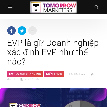
EVP là gì? Doanh nghiệp
xác định EVP như thế
nào?
EMPLOYER BRANDING
KIẾN THỨC
16/12/2022
3.917
0
SHARES