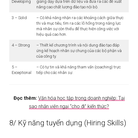
Developing
giảng dạy dựa trên dữ liệu và đưa ra các đề xuất
nâng cao chất lượng đào tạo nội bộ.
3 – Solid
– Có khả năng nhận ra các khoảng cách giữa thực
thi và mục tiêu, tìm ra các lỗ hổng trong năng lực
mà nhân sự còn thiếu để thực hiện công việc với
hiệu quả cao hơn.
4 – Strong
– Thiết kế chương trình và nội dung đào tạo đáp
ứng kế hoạch nhân sự chung của các bộ phận và
của công ty.
5 –
– Có tự tin và khả năng tham vấn (coaching) trực
Exceptional
tiếp cho các nhân sự.
Đọc thêm:
Văn hóa học tập trong doanh nghiệp: Tại
sao nhân viên ngại “cho đi” kiến thức?
8/ Kỹ năng tuyển dụng (Hiring Skills)