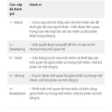
Các cấp
Hành vi
độ đánh
giá
1 – Basic
– Có tư duy cởi mở, thấu cảm và nhìn nhận vấn đề
dưới góc độ của người khác.- Hiểu được tầm quan
trọng của việc hợp tác với các nhân sự/bộ phận
khác trong công ty
2 –
– Giải quyết được xung đột để tìm ra các lợi ích
Developing
chung trong mối quan hệ
3 – Solid
– Cân bằng lợi ích của một nhóm và thiết lập các
mối quan hệ giữa nhân sự trong một nhóm, một bộ
phận và một công ty
4 – Strong
– Duy trì được mối quan hệ giữa nhân sự trong một
nhóm, một bộ phận và một công ty
5 –
– Phát triển mối quan hệ hai chiều và bền vững
Exceptional
giữa nhân sự trong một nhóm, một bộ phận và một
công ty