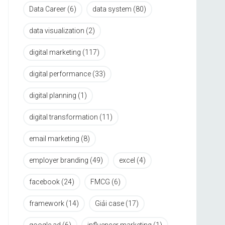
Data Career
(6)
data system
(80)
data visualization
(2)
digital marketing
(117)
digital performance
(33)
digital planning
(1)
digital transformation
(11)
email marketing
(8)
employer branding
(49)
excel
(4)
facebook
(24)
FMCG
(6)
framework
(14)
Giải case
(17)