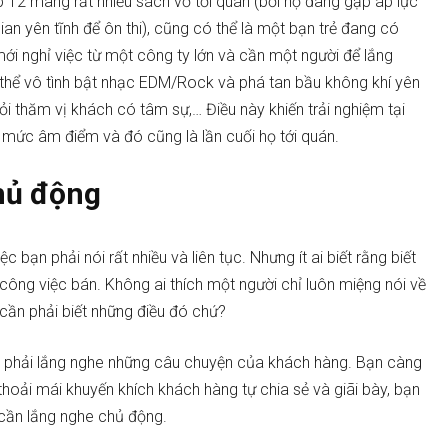
p 12 mang rất nhiều sách vở tới quán (bởi họ đang gặp áp lực
ian yên tĩnh để ôn thi), cũng có thể là một bạn trẻ đang có
 mới nghỉ việc từ một công ty lớn và cần một người để lắng
ó thể vô tình bật nhạc EDM/Rock và phá tan bầu không khí yên
ỏi thăm vị khách có tâm sự,… Điều này khiến trải nghiệm tại
 mức âm điểm và đó cũng là lần cuối họ tới quán.
chủ động
 bạn phải nói rất nhiều và liên tục. Nhưng ít ai biết rằng biết
công việc bán. Không ai thích một người chỉ luôn miệng nói về
cần phải biết những điều đó chứ?
ời phải lắng nghe những câu chuyện của khách hàng. Bạn càng
thoải mái khuyến khích khách hàng tự chia sẻ và giãi bày, bạn
ẽ cần lắng nghe chủ động.