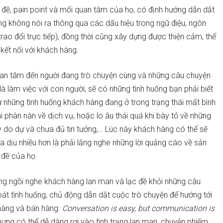
đề, pain point và mối quan tâm của họ, có định hướng dẫn dắt
ng không nói ra thông qua các dấu hiệu trong ngữ điệu, ngôn
trao đổi trực tiếp), đồng thời cũng xây dựng được thiện cảm, thể
kết nối với khách hàng.
uan tâm đến người đang trò chuyện cùng và những câu chuyện
 là làm việc với con người, sẽ có những tình huống bạn phải biết
hư những tình huống khách hàng đang ở trong trạng thái mất bình
 phàn nàn về dịch vụ, hoặc lo âu thái quá khi bày tỏ về những
ấy do dự và chưa đủ tin tưởng,… Lúc này khách hàng có thể sẽ
dịu nhiều hơn là phải lắng nghe những lời quảng cáo về sản
 đề của họ.
động ngồi nghe khách hàng lan man và lạc đề khỏi những câu
át tình huống, chủ động dẫn dắt cuộc trò chuyện để hướng tới
 hàng và bán hàng.
Conversation is easy, but communication is
 nhưng có thể dễ dàng rơi vào tình trạng lan man, chuyện phiếm