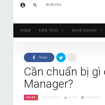
08/08/2026
Tên người dùng hoặc địa chỉ email
HOME
KIẾN THỨC
NGHỀ NGHIỆP
Mật khẩu
Share
Tự động đăng nhập
Cần chuẩn bị gì 
Manager?
SALES
09/03/2023
4.218
0
SHARES