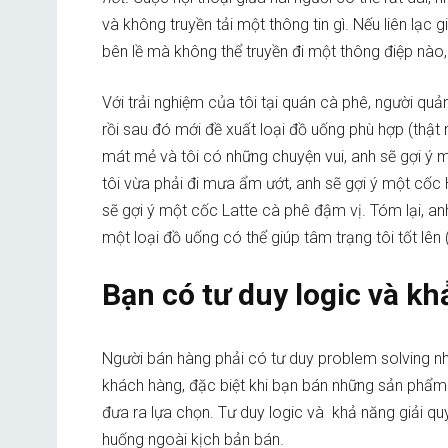
và không truyền tải một thông tin gì. Nếu liên lạ
bên lề mà không thể truyền đi một thông điệp nào,
Với trải nghiệm của tôi tại quán cà phê, người qu
rồi sau đó mới đề xuất loại đồ uống phù hợp (thật
mát mẻ và tôi có những chuyện vui, anh sẽ gợi ý m
tôi vừa phải đi mưa ẩm ướt, anh sẽ gợi ý một cốc 
sẽ gợi ý một cốc Latte cà phê đậm vị. Tóm lại, an
một loại đồ uống có thể giúp tâm trạng tôi tốt lên
Bạn có tư duy logic và kh
Người bán hàng phải có tư duy problem solving nh
khách hàng, đặc biệt khi bạn bán những sản phẩm 
đưa ra lựa chọn. Tư duy logic và khả năng giải qu
huống ngoài kịch bản bán.