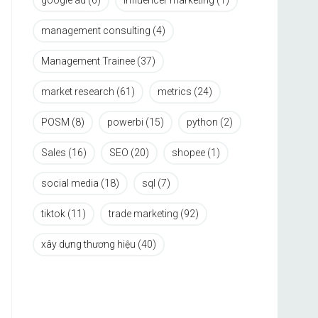
google ad
(6)
influencer marketing
(1)
management consulting
(4)
Management Trainee
(37)
market research
(61)
metrics
(24)
POSM
(8)
powerbi
(15)
python
(2)
Sales
(16)
SEO
(20)
shopee
(1)
social media
(18)
sql
(7)
tiktok
(11)
trade marketing
(92)
xây dựng thương hiệu
(40)