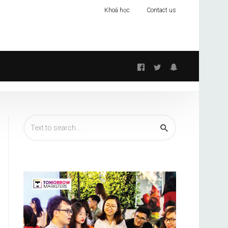
Khoá học
Contact us
Follow
us: