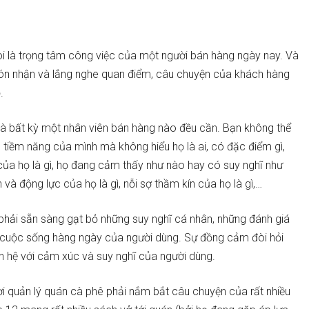
oi là trọng tâm công việc của một người bán hàng ngày nay. Và
g đón nhận và lắng nghe quan điểm, câu chuyện của khách hàng
ọ.
à bất kỳ một nhân viên bán hàng nào đều cần. Bạn không thể
g tiềm năng của mình mà không hiểu họ là ai, có đặc điểm gì,
 của họ là gì, họ đang cảm thấy như nào hay có suy nghĩ như
 động lực của họ là gì, nỗi sợ thầm kín của họ là gì,…
phải sẵn sàng gạt bỏ những suy nghĩ cá nhân, những đánh giá
cuộc sống hàng ngày của người dùng. Sự đồng cảm đòi hỏi
iên hệ với cảm xúc và suy nghĩ của người dùng.
ười quản lý quán cà phê phải nắm bắt câu chuyện của rất nhiều