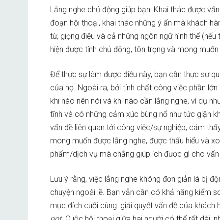
Lắng nghe chủ động giúp bạn: Khai thác được vấn 
đoạn hội thoại, khai thác những ý ẩn mà khách hà
từ, giọng điệu và cả những ngôn ngữ hình thể (nếu 
hiện được tính chủ động, tôn trọng và mong muốn 
Để thực sự làm được điều này, bạn cần thực sự q
của họ. Ngoài ra, bởi tính chất công việc phần lớn
khi nào nên nói và khi nào cần lắng nghe, ví dụ n
tĩnh và có những cảm xúc bùng nổ như tức giận khi
vấn đề liên quan tới công việc/sự nghiệp, cảm th
mong muốn được lắng nghe, được thấu hiểu và xoa 
phẩm/dịch vụ mà chẳng giúp ích được gì cho vấn
Lưu ý rằng, việc lắng nghe không đơn giản là bị 
chuyện ngoài lề. Bạn vẫn cần có khả năng kiểm so
mục đích cuối cùng: giải quyết vấn đề của khách
not.
Cuộc hội thoại giữa hai người có thể rất dài,