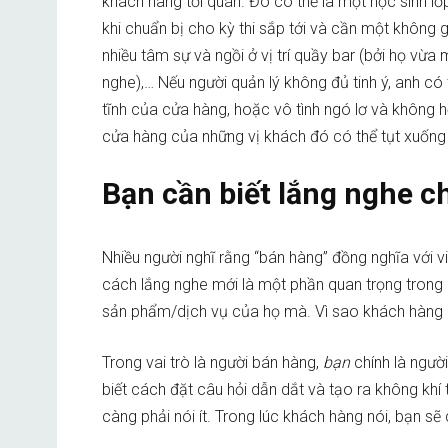
khách hàng tới quán. Đó có thể là một học sinh lớ
khi chuẩn bị cho kỳ thi sắp tới và cần một không g
nhiều tâm sự và ngồi ở vị trí quầy bar (bởi họ vừa
nghe),… Nếu người quản lý không đủ tinh ý, anh c
tĩnh của cửa hàng, hoặc vô tình ngó lơ và không h
cửa hàng của những vị khách đó có thể tụt xuống
Bạn cần biết lắng nghe 
Nhiều người nghĩ rằng “bán hàng” đồng nghĩa với việc
cách lắng nghe mới là một phần quan trọng trong 
sản phẩm/dịch vụ của họ mà. Vì sao khách hàng 
Trong vai trò là người bán hàng,
bạn
chính là ngư
biết cách đặt câu hỏi dẫn dắt và tạo ra không khí 
càng phải nói ít. Trong lúc khách hàng nói, bạn s