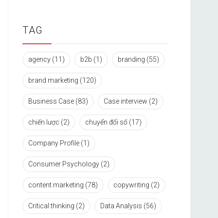
TAG
agency
(11)
b2b
(1)
branding
(55)
brand marketing
(120)
Business Case
(83)
Case interview
(2)
chiến lược
(2)
chuyển đổi số
(17)
Company Profile
(1)
Consumer Psychology
(2)
content marketing
(78)
copywriting
(2)
Critical thinking
(2)
Data Analysis
(56)