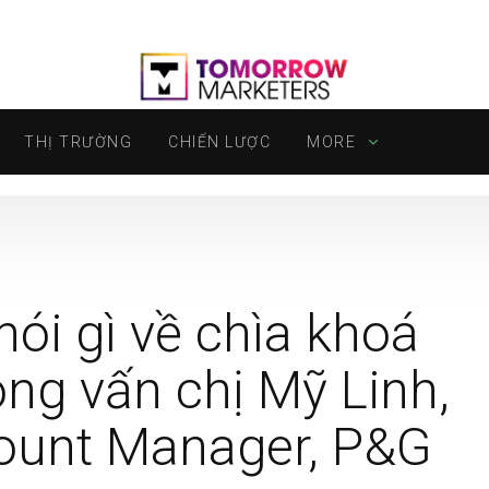
THỊ TRƯỜNG
CHIẾN LƯỢC
MORE
ói gì về chìa khoá
ỏng vấn chị Mỹ Linh,
ount Manager, P&G