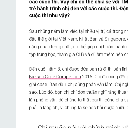
các cuộc thi. Vậy chị có thể chia sẻ với T
trẻ hành trình chị đến với các cuộc thi. Đ
cuộc thi như vậy?
Sau những năm làm việc tại nhiều vị trí, cả trong
đầu thế giới tại Việt Nam, Nhật Bản và Singapore, 
năng quan trọng nhất, có thể giúp chị hoàn thành
tập trung học, tham gia CLB và đi làm thêm nên chị
Đến cuối năm 3, chị được đứa bạn rủ đi thi bản lĩn
Nielsen Case Competition
2015. Chị đã cùng đồng 
giải case. Ban đầu, chị cũng phân vân lắm. Chị n
sao. Lúc đó, bọn chị chỉ đơn thuần nghĩ rằng thua 
lần phỏng vấn, dù chúng ta thất bại thì cũng chả 
phải là lãng phí, vì chúng ta sẽ học hỏi được nhiều 