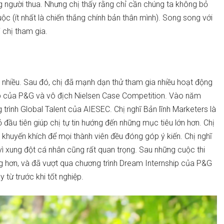
ng người thua. Nhưng chị thấy rằng chỉ cần chúng ta không bỏ
uộc (ít nhất là chiến thắng chính bản thân mình). Song song với
i chị tham gia.
t nhiều. Sau đó, chị đã mạnh dạn thử tham gia nhiều hoạt động
ip của P&G và vô địch Nielsen Case Competition. Vào năm
g trình Global Talent của AIESEC. Chị nghĩ Bản lĩnh Marketers là
 đầu tiên giúp chị tự tin hướng đến những mục tiêu lớn hơn. Chị
 khuyến khích để mọi thành viên đều đóng góp ý kiến. Chị nghĩ
 vì xung đột cá nhân cũng rất quan trọng. Sau những cuộc thi
g hơn, và đã vượt qua chương trình Dream Internship của P&G
y từ trước khi tốt nghiệp.