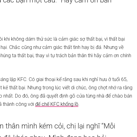
à các bạn một câu: “Hãy cảm ơn bản
ôi khi không dám thử sức là cảm giác sợ thất bại, vì thất bại
 hại. Chắc cũng như cảm giác thất tình hay bị đá. Nhưng về
chúng ta thất bại, thay vì tự trách bản thân thì hãy cảm ơn chính
áng lập KFC. Có giai thoại kể rằng sau khi nghỉ hưu ở tuổi 65,
 kẻ thất bại. Nhưng trong lúc viết di chúc, ông chợt nhớ ra rằng
hào nhất. Do đó, ông đã quyết định gõ cửa từng nhà để chào bán
đã thành công với
đế chế KFC khổng lồ
.
 thân mình kém cỏi, chị lại nghĩ “Mỗi