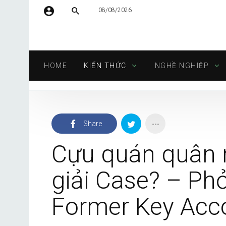
08/08/2026
Tên người dùng hoặc địa chỉ email
HOME
KIẾN THỨC
NGHỀ NGHIỆP
Mật khẩu
Share
Tự động đăng nhập
Cựu quán quân n
giải Case? – Ph
Former Key Acc