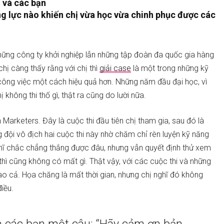
M và các bạn
ộng lực nào khiến chị vừa học vừa chinh phục được các
 những công ty khởi nghiệp lẫn những tập đoàn đa quốc gia hàng
chị càng thấy rằng với chị thì
giải case
là một trong những kỹ
 công việc một cách hiệu quả hơn. Những năm đầu đại học, vì
 không thi thố gì, thật ra cũng do lười nữa.
h Marketers. Đây là cuộc thi đầu tiên chị tham gia, sau đó là
đội vô địch hai cuộc thi này nhờ chăm chỉ rèn luyện kỹ năng
ghĩ chắc chẳng thắng được đâu, nhưng vẫn quyết định thử xem
thì cũng không có mất gì. Thật vậy, với các cuộc thi và những
sao cả. Họa chăng là mất thời gian, nhưng chị nghĩ đó không
điều.