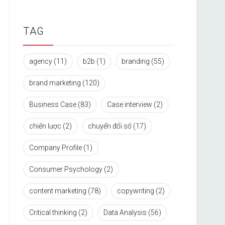
TAG
agency
(11)
b2b
(1)
branding
(55)
brand marketing
(120)
Business Case
(83)
Case interview
(2)
chiến lược
(2)
chuyển đổi số
(17)
Company Profile
(1)
Consumer Psychology
(2)
content marketing
(78)
copywriting
(2)
Critical thinking
(2)
Data Analysis
(56)