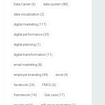
Data Career
(6)
data system
(80)
data visualization
(2)
digital marketing
(117)
digital performance
(33)
digital planning
(1)
digital transformation
(11)
email marketing
(8)
employer branding
(49)
excel
(4)
facebook
(24)
FMCG
(6)
framework
(14)
Giải case
(17)