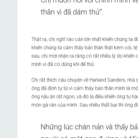
Chị muốn nói với chính mình v
thân vì đã dám thử”.
Thật ra, chị nghĩ rào cản lớn nhất khiến chúng ta đ
khiến chúng ta cảm thấy bản thân thật kém cỏi, tệ
sau, chị mới nhận ra rằng có rất nhiều lý do khiến 
mình vì đã có dũng khí để thử.
Chị rất thích câu chuyện về Harland Sanders, nhà s
ông đã định tự tử vì cảm thấy bản thân mình là một
ông nấu ăn rất ngon, và đó là điều khiến ông tự 
món gà rán của mình. Sau nhiều thất bại thì ông 
Những lúc chán nản và thấy bản