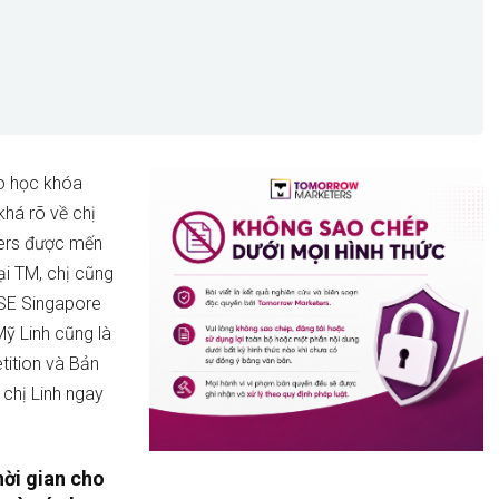
o học khóa
há rõ về chị
iners được mến
ại TM, chị cũng
ASE Singapore
ỹ Linh cũng là
tition và Bản
 chị Linh ngay
hời gian cho