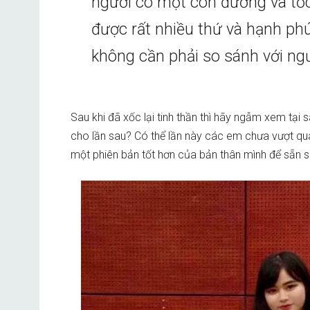
người có một con đường và tốc
được rất nhiều thứ và hạnh ph
không cần phải so sánh với ngư
Sau khi đã xốc lại tinh thần thì hãy ngẫm xem tại 
cho lần sau? Có thể lần này các em chưa vượt qu
một phiên bản tốt hơn của bản thân mình để sẵn 