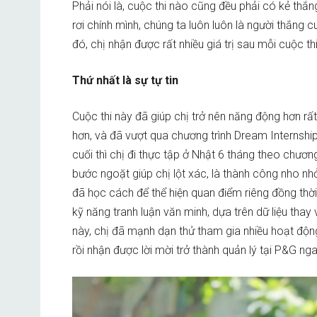
Phải nói là, cuộc thi nào cũng đều phải có kẻ thắ
rơi chính mình, chúng ta luôn luôn là người thắng c
đó, chị nhận được rất nhiều giá trị sau mỗi cuộc th
Thứ nhất là sự tự tin
Cuộc thi này đã giúp chị trở nên năng động hơn rấ
hơn, và đã vượt qua chương trình Dream Internsh
cuối thì chị đi thực tập ở Nhật 6 tháng theo chươn
bước ngoặt giúp chị lột xác, là thành công nho nhỏ
đã học cách để thể hiện quan điểm riêng đồng thời
kỹ năng tranh luận văn minh, dựa trên dữ liệu thay
này, chị đã mạnh dạn thử tham gia nhiều hoạt độn
rồi nhận được lời mời trở thành quản lý tại P&G nga