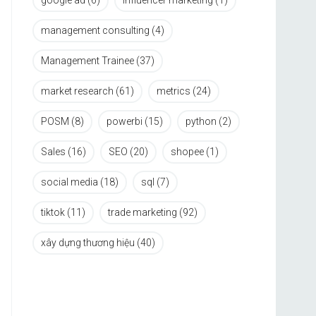
google ad
(6)
influencer marketing
(1)
management consulting
(4)
Management Trainee
(37)
market research
(61)
metrics
(24)
POSM
(8)
powerbi
(15)
python
(2)
Sales
(16)
SEO
(20)
shopee
(1)
social media
(18)
sql
(7)
tiktok
(11)
trade marketing
(92)
xây dựng thương hiệu
(40)