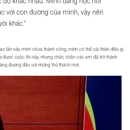
 độ khác nhau. Mình đang học hỏi
úc với con đường của mình, vậy nên
ời khác.”
sao lần này mình chưa thành công, mình có thể cải thiện điều gì
a được cuộc thi này, nhưng chắc chắn các em đã trở thành
sàng đương đầu với những thử thách mới.