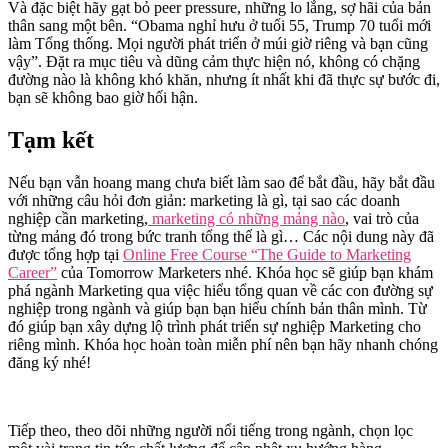
Và đặc biệt hãy gạt bỏ peer pressure, những lo lắng, sợ hãi của bản
thân sang một bên. “Obama nghỉ hưu ở tuổi 55, Trump 70 tuổi mới
làm Tổng thống. Mọi người phát triển ở múi giờ riêng và bạn cũng
vậy”. Đặt ra mục tiêu và dũng cảm thực hiện nó, không có chặng
đường nào là không khó khăn, nhưng ít nhất khi đã thực sự bước đi,
bạn sẽ không bao giờ hối hận.
Tạm kết
Nếu bạn vẫn hoang mang chưa biết làm sao để bắt đầu, hãy bắt đầu
với những câu hỏi đơn giản: marketing là gì, tại sao các doanh
nghiệp cần marketing,
marketing có những mảng nào
, vai trò của
từng mảng đó trong bức tranh tổng thể là gì… Các nội dung này đã
được tổng hợp tại
Online Free Course “The Guide to Marketing
Career”
của Tomorrow Marketers nhé. Khóa học sẽ giúp bạn khám
phá ngành Marketing qua việc hiểu tổng quan về các con đường sự
nghiệp trong ngành và giúp bạn bạn hiểu chính bản thân mình. Từ
đó giúp bạn xây dựng lộ trình phát triển sự nghiệp Marketing cho
riêng mình. Khóa học hoàn toàn miễn phí nên bạn hãy nhanh chóng
đăng ký nhé!
Tiếp theo, theo dõi những người nổi tiếng trong ngành, chọn lọc