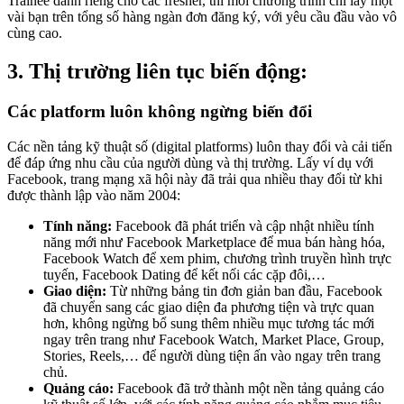
Trainee dành riêng cho các fresher, thì mỗi chương trình chỉ lấy một
vài bạn trên tổng số hàng ngàn đơn đăng ký, với yêu cầu đầu vào vô
cùng cao.
3. Thị trường liên tục biến động:
Các platform luôn không ngừng biến đổi
Các nền tảng kỹ thuật số (digital platforms) luôn thay đổi và cải tiến
để đáp ứng nhu cầu của người dùng và thị trường. Lấy ví dụ với
Facebook, trang mạng xã hội này đã trải qua nhiều thay đổi từ khi
được thành lập vào năm 2004:
Tính năng:
Facebook đã phát triển và cập nhật nhiều tính
năng mới như Facebook Marketplace để mua bán hàng hóa,
Facebook Watch để xem phim, chương trình truyền hình trực
tuyến, Facebook Dating để kết nối các cặp đôi,…
Giao diện:
Từ những bảng tin đơn giản ban đầu, Facebook
đã chuyển sang các giao diện đa phương tiện và trực quan
hơn, không ngừng bổ sung thêm nhiều mục tương tác mới
ngay trên trang như Facebook Watch, Market Place, Group,
Stories, Reels,… để người dùng tiện ấn vào ngay trên trang
chủ.
Quảng cáo:
Facebook đã trở thành một nền tảng quảng cáo