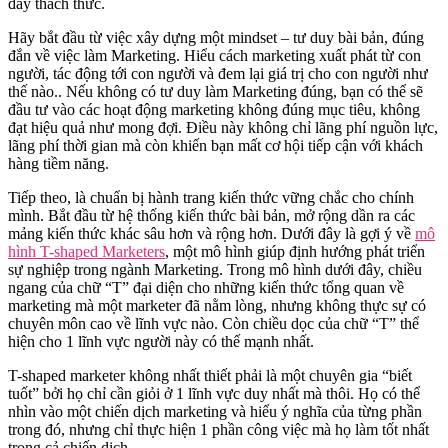
đầy thách thức.
Hãy bắt đầu từ việc xây dựng một mindset – tư duy bài bản, đúng
đắn về việc làm Marketing. Hiểu cách marketing xuất phát từ con
người, tác động tới con người và đem lại giá trị cho con người như
thế nào.. Nếu không có tư duy làm Marketing đúng, bạn có thể sẽ
đầu tư vào các hoạt động marketing không đúng mục tiêu, không
đạt hiệu quả như mong đợi. Điều này không chỉ lãng phí nguồn lực,
lãng phí thời gian mà còn khiến bạn mất cơ hội tiếp cận với khách
hàng tiềm năng.
Tiếp theo, là chuẩn bị hành trang kiến thức vững chắc cho chính
mình. Bắt đầu từ hệ thống kiến thức bài bản, mở rộng dần ra các
mảng kiến thức khác sâu hơn và rộng hơn. Dưới đây là gợi ý về
mô
hình T-shaped Marketers
, một mô hình giúp định hướng phát triển
sự nghiệp trong ngành Marketing. Trong mô hình dưới đây, chiều
ngang của chữ “T” đại diện cho những kiến thức tổng quan về
marketing mà một marketer đã nằm lòng, nhưng không thực sự có
chuyên môn cao về lĩnh vực nào. Còn chiều dọc của chữ “T” thể
hiện cho 1 lĩnh vực người này có thế mạnh nhất.
T-shaped marketer không nhất thiết phải là một chuyên gia “biết
tuốt” bởi họ chỉ cần giỏi ở 1 lĩnh vực duy nhất mà thôi. Họ có thể
nhìn vào một chiến dịch marketing và hiểu ý nghĩa của từng phần
trong đó, nhưng chỉ thực hiện 1 phần công việc mà họ làm tốt nhất
trong cả chiến dịch.