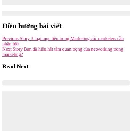
Analyst
01/10/2024
Điều hướng bài viết
Previous Story
3 loại mục tiêu trong Marketing các marketers cần
phân biệt
Next Story
Bạn đã hiểu hết tầm quan trọng của networking trong
marketing?
Read Next
“Nỗ lực thật sự là không màng xuất phát
điểm” – Hành trình chinh phục vị trí Nhà
Lãnh Đạo Tương Lai ở Tập đoàn Đa quốc
gia của Hà Phương – UFLP Marketing,
Unilever