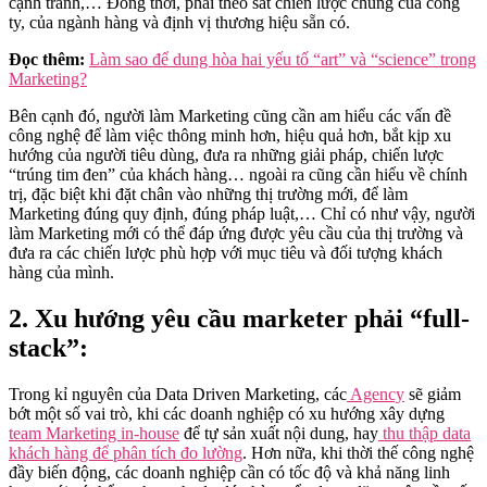
cạnh tranh,… Đồng thời, phải theo sát chiến lược chung của công
ty, của ngành hàng và định vị thương hiệu sẵn có.
Đọc thêm:
Làm sao để dung hòa hai yếu tố “art” và “science” trong
Marketing?
Bên cạnh đó, người làm Marketing cũng cần am hiểu các vấn đề
công nghệ để làm việc thông minh hơn, hiệu quả hơn, bắt kịp xu
hướng của người tiêu dùng, đưa ra những giải pháp, chiến lược
“trúng tim đen” của khách hàng… ngoài ra cũng cần hiểu về chính
trị, đặc biệt khi đặt chân vào những thị trường mới, để làm
Marketing đúng quy định, đúng pháp luật,… Chỉ có như vậy, người
làm Marketing mới có thể đáp ứng được yêu cầu của thị trường và
đưa ra các chiến lược phù hợp với mục tiêu và đối tượng khách
hàng của mình.
2. Xu hướng yêu cầu marketer phải “full-
stack”:
Trong kỉ nguyên của Data Driven Marketing, các
Agency
sẽ giảm
bớt một số vai trò, khi các doanh nghiệp có xu hướng xây dựng
team Marketing in-house
để tự sản xuất nội dung, hay
thu thập data
khách hàng để phân tích đo lường
. Hơn nữa, khi thời thế công nghệ
đầy biến động, các doanh nghiệp cần có tốc độ và khả năng linh