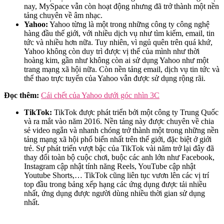
nay, MySpace vẫn còn hoạt động nhưng đã trở thành một nền
tảng chuyên về âm nhạc.
Yahoo:
Yahoo từng là một trong những công ty công nghệ
hàng đầu thế giới, với nhiều dịch vụ như tìm kiếm, email, tin
tức và nhiều hơn nữa. Tuy nhiên, vì ngủ quên trên quá khứ,
Yahoo không còn duy trì được vị thế của mình như thời
hoàng kim, gần như không còn ai sử dụng Yahoo như một
trang mạng xã hội nữa. Còn nền tảng email, dịch vụ tin tức và
thể thao trực tuyến của Yahoo vẫn được sử dụng rộng rãi.
Đọc thêm:
Cái chết của Yahoo dưới góc nhìn 3C
TikTok:
TikTok được phát triển bởi một công ty Trung Quốc
và ra mắt vào năm 2016. Nền tảng này được chuyên về chia
sẻ video ngắn và nhanh chóng trở thành một trong những nền
tảng mạng xã hội phổ biến nhất trên thế giới, đặc biệt ở giới
trẻ. Sự phát triển vượt bậc của TikTok vài năm trở lại đây đã
thay đổi toàn bộ cuộc chơi, buộc các anh lớn như Facebook,
Instagram cập nhật tính năng Reels, YouTube cập nhật
Youtube Shorts,… TikTok cũng liên tục vươn lên các vị trí
top đầu trong bảng xếp hạng các ứng dụng được tải nhiều
nhất, ứng dụng được người dùng nhiều thời gian sử dụng
nhất.