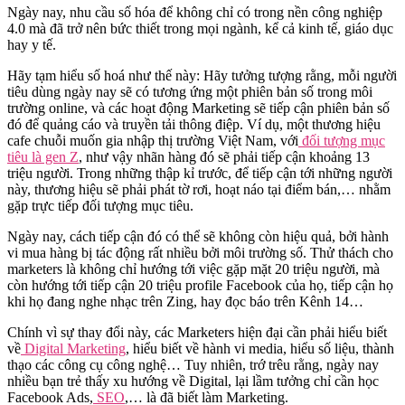
Ngày nay, nhu cầu số hóa để không chỉ có trong nền công nghiệp
4.0 mà đã trở nên bức thiết trong mọi ngành, kể cả kinh tế, giáo dục
hay y tế.
Hãy tạm hiểu số hoá như thế này: Hãy tưởng tượng rằng, mỗi người
tiêu dùng ngày nay sẽ có tương ứng một phiên bản số trong môi
trường online, và các hoạt động Marketing sẽ tiếp cận phiên bản số
đó để quảng cáo và truyền tải thông điệp. Ví dụ, một thương hiệu
cafe chuỗi muốn gia nhập thị trường Việt Nam, với
đối tượng mục
tiêu là gen Z
, như vậy nhãn hàng đó sẽ phải tiếp cận khoảng 13
triệu người. Trong những thập kỉ trước, để tiếp cận tới những người
này, thương hiệu sẽ phải phát tờ rơi, hoạt náo tại điểm bán,… nhằm
gặp trực tiếp đối tượng mục tiêu.
Ngày nay, cách tiếp cận đó có thể sẽ không còn hiệu quả, bởi hành
vi mua hàng bị tác động rất nhiều bởi môi trường số. Thử thách cho
marketers là không chỉ hướng tới việc gặp mặt 20 triệu người, mà
còn hướng tới tiếp cận 20 triệu profile Facebook của họ, tiếp cận họ
khi họ đang nghe nhạc trên Zing, hay đọc báo trên Kênh 14…
Chính vì sự thay đổi này, các Marketers hiện đại cần phải hiểu biết
về
Digital Marketing
, hiểu biết về hành vi media, hiểu số liệu, thành
thạo các công cụ công nghệ… Tuy nhiên, trớ trêu rằng, ngày nay
nhiều bạn trẻ thấy xu hướng về Digital, lại lầm tưởng chỉ cần học
Facebook Ads,
SEO
,… là đã biết làm Marketing.