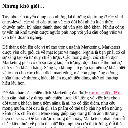
Nhưng khó giỏi…
Tuy nhu cầu tuyển dụng cao nhưng lại thường tập trung ở các vị trí
entry-level, các vị trí cấp trung và cao đòi hỏi nhiều kiến thức
chuyên môn, kỹ năng thành thạo thì vẫn gặp khó khăn. Nhiều công
ty vẫn rất khó tuyển được người phù hợp với yêu cầu công việc và
văn hóa doanh nghiệp.
Để thăng tiến lên các vị trí cao trong ngành Marketing, Marketers
được yêu cầu giỏi cả về mặt logic và magic. Nghĩa là bạn phải có cả
sự sáng tạo và tư duy chiến lược. Các thông điệp, các chiến dịch
Marketing phải có đủ sự sáng tạo, ấn tượng, độc đáo để thu hút sự
chú ý của khách hàng. Sáng tạo không chỉ giúp tạo nên sự khác biệt
và tò mò cho các chiến dịch marketing, mà còn giúp tăng cường
nhận thức về thương hiệu, khiến người tiêu dùng nhớ tới thương
hiệu lâu hơn.
Để đảm bảo các chiến dịch Marketing đạt được
các mục tiêu đề ra
,
bạn cần phải xây dựng một chiến lược kỹ lưỡng về việc lựa chọn
đối tượng khách hàng tiềm năng là ai, họ có đặc điểm, nhu cầu,
mong muốn, nỗi đau là gì, sản phẩm có thể tiếp cận họ trên những
kênh nào, chiến dịch Marketing giúp xây dựng hình ảnh thương
hiệu ra sao,… Để làm được những điều này, Marketers phải nắm rất
chắc kiến thức về phân tích dữ liệu, nghiên cứu thị trường, đối thủ