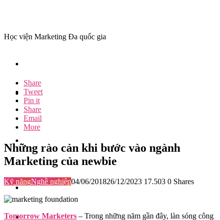
Học viện Marketing Đa quốc gia
Share
Tweet
Pin it
Share
Email
More
Những rào cản khi bước vào ngành
Marketing của newbie
Kỹ năng
Nghề nghiệp
04/06/2018
26/12/2023
17.503
0
Shares
Tomorrow Marketers
– Trong những năm gần đây, làn sóng công