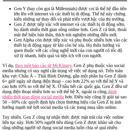
Gen Y (hay còn gọi là Millennials) được coi là thế hệ đầu tiên
lớn lên với internet và các thiết bị di động. Thế hệ này chứng
kiến những sự thay đổi và phát triển vượt bậc của thị trường.
Gen Z được tiếp xúc với internet và các thiết bị di động sớm,
họ dành nhiều thời gian sống online hơn. Gen Z cá tính, thoải
mái thể hiện bản thân, thích trải nghiệm những điều mới.
Gen Alpha còn được tiếp xúc và phụ thuộc nhiều hơn vào các
thiết bị di động ngay từ khi còn bé xíu. Họ thừa hưởng và
quen thuộc với các công nghệ mới của con người có tốc độ
xử lý nhanh, hiệu quả và tiện ích với con người.
Ví dụ,
theo một báo cáo từ McKinsey
, Gen Z phụ thuộc vào social
media nhưng có suy nghĩ cẩn trọng về việc sử dụng nó. Trên toàn
khu vực Châu Á – Thái Bình Dương, gần một phần ba Gen Z dành
6+ giờ/ ngày sử dụng điện thoại – cao hơn 22% so với thế hệ Y và
cao hơn 10% so với thế hệ X. Ở hầu hết các quốc gia, Gen Z đều sử
dụng điện thoại nhiều hơn so với thế hệ X, ngoài ra cũng
dành
nhiều thời gian dùng social media
hơn. Điều này cũng lý giải tại sao
50 – 60% các quyết định lựa chọn thương hiệu của Gen Z bị ảnh
hưởng mạnh mẽ bởi social media và các trang mua sắm online.
Tuy nhiên, Gen Z cũng tự nhận thức được mặt trái của việc online
liên tục này. Hơn 50% người tiêu dùng Gen Z được khảo sát cho
rằng những người sử dụng social media luôn chia sẻ quá nhiều