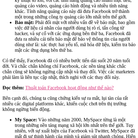
kỹ thuật số lớn, với các tính năng quảng cáo nhắm mục tiêu,
quảng cáo video, quảng cáo hình động và nhiều tính năng
khác. Tính năng quảng cáo này đã đưa Facebook trở thành
một trong những công ty quảng cáo lớn nhất trên thế giới.
Bảo mật:
Phải đối mặt với nhiều vấn đề về bảo mật, bao gồm
việc dữ liệu cá nhân của người dùng bị rò rỉ, tấn công từ
hacker, và sự cố với các ứng dụng bên thứ ba, Facebook đã
đưa ra nhiều cải tiến bảo mật để bảo vệ thông tin của người
dùng như là: xác thực hai yếu tố, mã hóa dữ liệu, kiểm tra bảo
mật các ứng dụng bên thứ ba.
Có thể thấy, Facebook đã có nhiều bước tiến dài suốt 20 năm tuổi
đời. Và chắc chắn không chỉ Facebook, các nền tảng khác chắc
chắn cũng sẽ không ngừng cập nhật và thay đổi. Việc các marketers
phải làm là liên tục cập nhật, thích nghi với các thay đổi này.
Đọc thêm:
Thuật toán Facebook hoạt động như thế nào?
Bên cạnh đó, chúng ta cũng chứng kiến sự ra mắt, lụi tàn của rất
nhiều các digital platforms khác, khiến cuộc chơi trên thị trường
không ngừng biến động.
My Space:
Vào những năm 2000, MySpace từng là một
trong những nền tảng mạng xã hội lớn nhất trên thế giới. Tuy
nhiên, với sự xuất hiện của Facebook và Twitter, MySpace đã
mất đi sự thịnh hành của mình và giảm sút nhanh chóng. Hiện