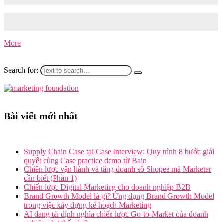
05/09/2023
27/06/2024
Tomorrow Marketers – Nghề content đang dần trở thành một xu
hướng nghề nghiệp với…
More
Search for:
Bài viết mới nhất
Supply Chain Case tại Case Interview: Quy trình 8 bước giải
quyết cùng Case practice demo từ Bain
Chiến lược vận hành và tăng doanh số Shopee mà Marketer
cần biết (Phần 1)
Chiến lược Digital Marketing cho doanh nghiệp B2B
Brand Growth Model là gì? Ứng dụng Brand Growth Model
trong việc xây dựng kế hoạch Marketing
AI đang tái định nghĩa chiến lược Go-to-Market của doanh