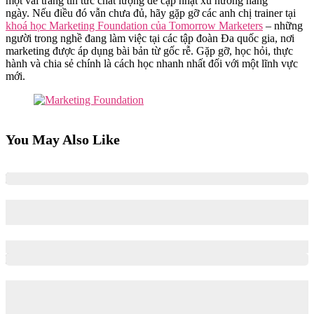
một vài trang tin tức chất lượng để cập nhật xu hướng hàng
ngày. Nếu điều đó vẫn chưa đủ, hãy gặp gỡ các anh chị trainer tại
khoá học Marketing Foundation của Tomorrow Marketers
– những
người trong nghề đang làm việc tại các tập đoàn Đa quốc gia, nơi
marketing được áp dụng bài bản từ gốc rễ. Gặp gỡ, học hỏi, thực
hành và chia sẻ chính là cách học nhanh nhất đối với một lĩnh vực
mới.
You May Also Like
Cách chọn đúng chuyên ngành Marketing: Lộ trình rõ ràng
cho sinh viên & người mới
08/01/2026
29/06/2026
Lộ trình gia nhập tập đoàn đa quốc gia trong mảng FMCG,
Tech & Consulting | Chia sẻ từ anh Minh Quang, anh Bảo
Thịnh & chị Thanh Giang