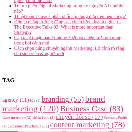
nghiệp như thế nào?
Tối ưu phễu Digital Marketing trong kỷ nguyên AI như thế
nào?
Thuật toán Threads phân phối nội dung dựa trên tiêu chí gì?
Động cơ tăng trưởng đằng sau chiến lược doanh nghiệp –
The Executive Talks 03: What is more important than
Strategy?
Cập nhật thuật toán Youtube 2026 và chiến lược nội dung
trong bối cảnh mới
Cách chọn đúng chuyên ngành Marketing: Lộ trình rõ ràng
cho sinh viên & người mới
TAG
brand
branding
(55)
agency
(11)
b2b
(1)
marketing
(120)
Business Case
(83)
chuyển đổi số
(17)
Case interview
(2)
chiến lược
(2)
Company Profile
content marketing
(78)
Consumer Psychology
(2)
(1)