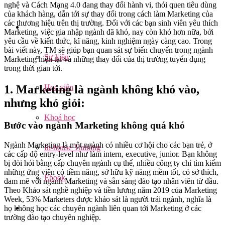
nghệ và Cách Mạng 4.0 đang thay đổi hành vi, thói quen tiêu dùng
của khách hàng, dẫn tới sự thay đổi trong cách làm Marketing của
các thương hiệu trên thị trường. Đối với các bạn sinh viên yêu thích
Marketing, việc gia nhập ngành đã khó, nay còn khó hơn nữa, bởi
yêu cầu về kiến thức, kĩ năng, kinh nghiệm ngày càng cao. Trong
bài viết này, TM sẽ giúp bạn quan sát sự biến chuyển trong ngành
Sự kiện
Marketing hiện tại và những thay đổi của thị trường tuyển dụng
trong thời gian tới.
Học viên
1. Marketing là ngành không khó vào,
nhưng khó giỏi:
Khoá học
Bước vào ngành Marketing không quá khó
Ngành Marketing là một ngành có nhiều cơ hội cho các bạn trẻ, ở
In-house Training
các cấp độ entry-level như làm intern, executive, junior. Bạn không
bị đòi hỏi bằng cấp chuyên ngành cụ thể, nhiều công ty chỉ tìm kiếm
những ứng viên có tiềm năng, sở hữu kỹ năng mềm tốt, có sở thích,
Ebook
đam mê với ngành Marketing và sẵn sàng đào tạo nhân viên từ đầu.
Theo Khảo sát nghề nghiệp và tiền lương năm 2019 của Marketing
Week, 53% Marketers được khảo sát là người trái ngành, nghĩa là
họ không học các chuyên ngành liên quan tới Marketing ở các
trường đào tạo chuyên nghiệp.