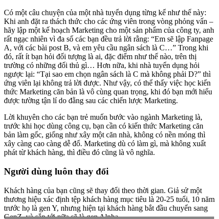
Có một câu chuyện của một nhà tuyển dụng từng kể như thế này:
Khi anh đặt ra thách thức cho các ứng viên trong vòng phỏng vấn –
hãy lập một kế hoạch Marketing cho một sản phẩm của công ty, anh
rất ngạc nhiên vì đa số các bạn đều trả lời rằng: “Em sẽ lập Fanpage
A, với các bài post B, và em yêu cầu ngân sách là C…” Trong khi
đó, rất ít bạn hỏi đối tượng là ai, đặc điểm như thế nào, trên thị
trường có những đối thủ gì… Hơn nữa, khi nhà tuyển dụng hỏi
ngược lại: “Tại sao em chọn ngân sách là C mà không phải D?” thì
ứng viên lại không trả lời được. Như vậy, có thể thấy việc học kiến
thức Marketing căn bản là vô cùng quan trọng, khi đó bạn mới hiểu
được tường tận lí do đằng sau các chiến lược Marketing.
Lời khuyên cho các bạn trẻ muốn bước vào ngành Marketing là,
trước khi học dùng công cụ, bạn cần có kiến thức Marketing căn
bản làm gốc, giống như xây một căn nhà, không có nền móng thì
xây càng cao càng dễ đổ. Marketing dù có làm gì, mà không xuất
phát từ khách hàng, thì điều đó cũng là vô nghĩa.
Người dùng luôn thay đổi
Khách hàng của bạn cũng sẽ thay đổi theo thời gian. Giả sử một
thương hiệu xác định tệp khách hàng mục tiêu là 20-25 tuổi, 10 năm
trước họ là gen Y, nhưng hiện tại khách hàng bắt đầu chuyển sang
GenZ, và sắp tới nữa sẽ là gen Alpha.