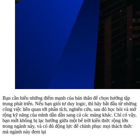
Bạn cần hiểu những điểm mạnh của bản thân để chọn hướng tập
trung phát triển. Nếu bạn giỏi tư duy logic, thì hãy bắt đầu từ những
công việc liên quan tới phân tích, nghiên cứu, sau đó học hỏi và mở
rộng kỹ năng của mình dần dần sang cả các mảng khác. Chỉ có vậy,
bạn mới không bị lạc hướng giữa một bể trời kiến thức rộng lớn
trong ngành này, và có đủ động lực để chinh phục mọi thách thức
mà ngành này đem lại