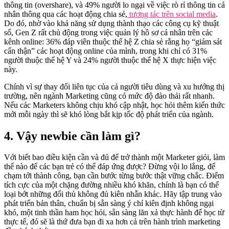
thông tin (overshare), và 49% người lo ngại về việc rò rỉ thông tin cá
nhân thông qua các hoạt động chia sẻ,
tương tác trên social media
.
Do đó, nhờ vào khả năng sử dụng thành thạo các công cụ kỹ thuật
số, Gen Z rất chủ động trong việc quản lý hồ sơ cá nhân trên các
kênh online: 36% đáp viên thuộc thế hệ Z chia sẻ rằng họ “giám sát
cẩn thận” các hoạt động online của mình, trong khi chỉ có 31%
người thuộc thế hệ Y và 24% người thuộc thế hệ X thực hiện việc
này.
Chính vì sự thay đổi liên tục của cả người tiêu dùng và xu hướng thị
trường, nên ngành Marketing cũng có mức độ đào thải rất nhanh.
Nếu các Marketers không chịu khó cập nhật, học hỏi thêm kiến thức
mới mỗi ngày thì sẽ khó lòng bắt kịp tốc độ phát triển của ngành.
4. Vậy newbie cần làm gì?
Với biết bao điều kiện cần và đủ để trở thành một Marketer giỏi, làm
thế nào để các bạn trẻ có thể đáp ứng được? Đừng vội lo lắng, để
chạm tới thành công, bạn cần bước từng bước thật vững chắc. Điểm
tích cực của một chặng đường nhiều khó khăn, chính là bạn có thể
loại bớt những đối thủ không đủ kiên nhẫn khác. Hãy tập trung vào
phát triển bản thân, chuẩn bị sẵn sàng ý chí kiên định không ngại
khó, một tinh thần ham học hỏi, sẵn sàng lăn xả thực hành để học từ
thực tế, đó sẽ là thứ đưa bạn đi xa hơn cả trên hành trình marketing