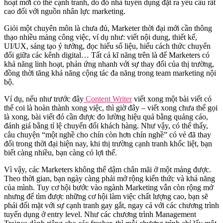
hoạt mới có thể cạnh tranh, do đó nhà tuyển dụng đặt ra yêu cầu rất
cao đối với nguồn nhân lực marketing.
Giỏi một chuyên môn là chưa đủ, Marketer thời đại mới cần thông
thạo nhiều mảng công việc, ví dụ như: viết nội dung, thiết kế,
UI/UX, sáng tạo ý tưởng, đọc hiểu số liệu, hiểu cách thức chuyển
đổi giữa các kênh digital… Tất cả kĩ năng trên là để Marketers có
khả năng linh hoạt, phản ứng nhanh với sự thay đổi của thị trường,
đồng thời tăng khả năng cộng tác đa năng trong team marketing nội
bộ.
Ví dụ, nếu như trước đây
Content Writer
viết xong một bài viết có
thể coi là hoàn thành xong việc, thì giờ đây – viết xong chưa thể gọi
là xong, bài viết đó cần được đo lường hiệu quả bằng quảng cáo,
đánh giá bằng tỉ lệ chuyển đổi khách hàng. Như vậy, có thể thấy,
câu chuyện “một nghề cho chín còn hơn chín nghề” có vẻ đã thay
đổi trong thời đại hiện nay, khi thị trường cạnh tranh khốc liệt, bạn
biết càng nhiều, bạn càng có lợi thế.
Vì vậy, các Marketers không thể dậm chân mãi ở một mảng được.
Theo thời gian, bạn ngày càng phải mở rộng kiến thức và khả năng
của mình. Tuy cơ hội bước vào ngành Marketing vẫn còn rộng mở
nhưng để tìm được những cơ hội làm việc chất lượng cao, bạn sẽ
phải đối mặt với sự cạnh tranh gay gắt, ngay cả với các chương trình
tuyển dụng ở entry level. Như các chương trình Management